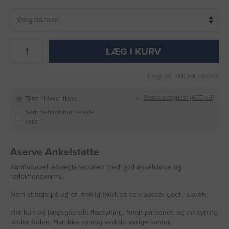
LÆG I KURV
Fragt 49 DKK inkl. moms
Størrelsesguide (455 kB)
Tilføj til favoritliste
Sammenlign markerede
varer
Aserve Ankelstøtte
Komfortabel letvægtsneopren med god ankelstøtte og
reflektionsvarme.
Nem at tage på og er rimelig tynd, så den passer godt i skoen.
Har kun en langsgående fladsyning, foran på benet, og en syning
under foden. Har ikke syning ved de øvrige kanter.