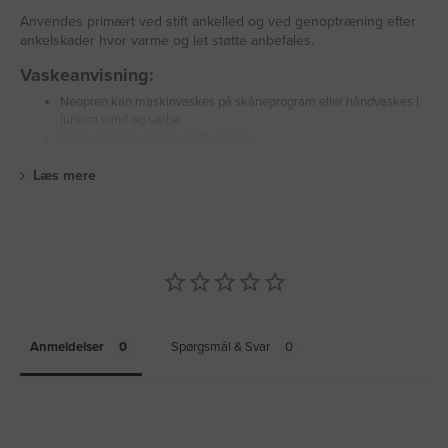
Anvendes primært ved stift ankelled og ved genoptræning efter
ankelskader hvor varme og let støtte anbefales.
Vaskeanvisning:
Neopren kan maskinvaskes på skåneprogram eller håndvaskes i
lunken vand og sæbe
Husk at skylle sæben godt ud igen
Læs mere
Anmeldelser
Spørgsmål & Svar