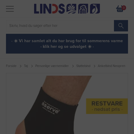
0
· ☀️ Vi har samlet alt du har brug for til sommerens varme
- klik her og se udvalget ☀️ ·
Forside
Tøj
Personlige værnemidler
Støttebind
Ankelbind Neopren