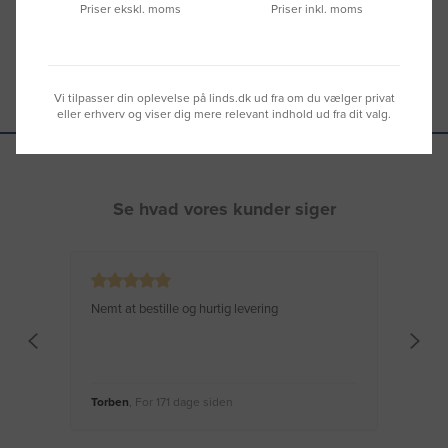
Priser ekskl. moms
Priser inkl. moms
Vi tilpasser din oplevelse på linds.dk ud fra om du vælger privat
eller erhverv og viser dig mere relevant indhold ud fra dit valg.
Se hvad vores kunder siger
Nemt at bestille og hurtig levering
Virke
Torben
, For 171 dage siden
Moge