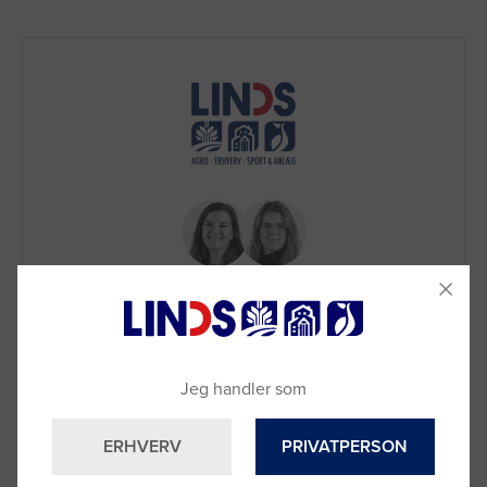
Brug for hjælp?
Jeg handler som
Ring til os på
9992 0233
Vi sidder klar til at hjælpe dig.
ERHVERV
PRIVATPERSON
Du kan også kontakte din lokale sælger
–
se oversigten her