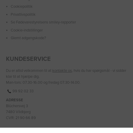
Cookiepolitik
Privatlivspolitik
Se Fødevarestyrelsens smiley-rapporter
Cookie-indstillinger
Glemt adgangskode?
KUNDESERVICE
Du er altid velkommen til at
kontakte os
, hvis du har spørgsmål - vi sidder
klar til at hjælpe dig.
Man-tors: 07.30-16.00 og fredag 07.30-14.00.
99 92 02 33
ADRESSE
Blüchersvej 3
7480 Vildbjerg
CVR: 21 90 66 89
BANKOPLYSNINGER