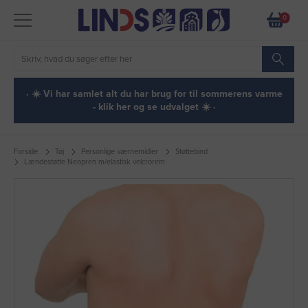
0
· ☀️ Vi har samlet alt du har brug for til sommerens varme
- klik her og se udvalget ☀️ ·
Forside
Tøj
Personlige værnemidler
Støttebind
Lændestøtte Neopren m/elastisk velcrorem