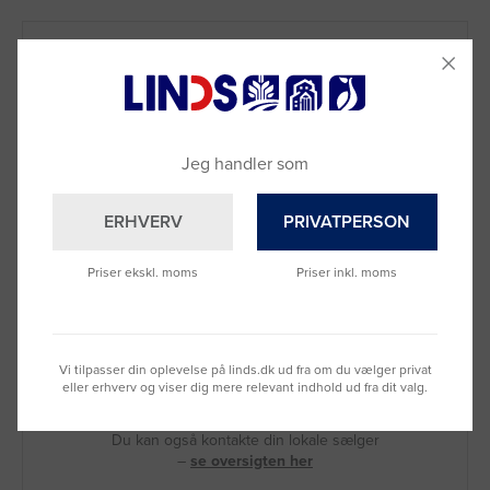
Jeg handler som
ERHVERV
PRIVATPERSON
Priser ekskl. moms
Priser inkl. moms
Brug for hjælp?
Vi tilpasser din oplevelse på linds.dk ud fra om du vælger privat
Ring til os på
9992 0233
eller erhverv og viser dig mere relevant indhold ud fra dit valg.
Vi sidder klar til at hjælpe dig.
Du kan også kontakte din lokale sælger
–
se oversigten her