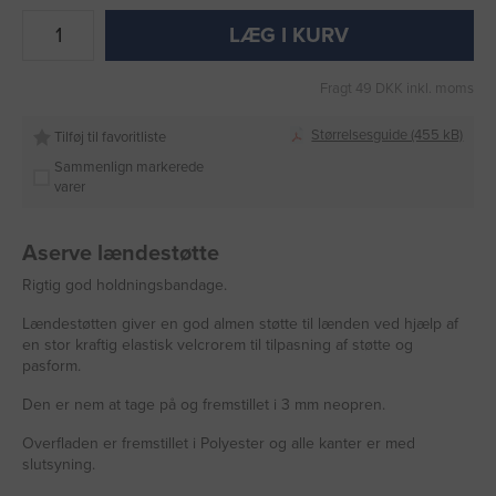
LÆG I KURV
Fragt 49 DKK inkl. moms
Størrelsesguide (455 kB)
Tilføj til favoritliste
Sammenlign markerede
varer
Aserve lændestøtte
Rigtig god holdningsbandage.
Lændestøtten giver en god almen støtte til lænden ved hjælp af
en stor kraftig elastisk velcrorem til tilpasning af støtte og
pasform.
Den er nem at tage på og fremstillet i 3 mm neopren.
Overfladen er fremstillet i Polyester og alle kanter er med
slutsyning.