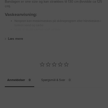
Bandagen er one size og kan strækkes til 130 cm (livvidde ca 125
cm).
Vaskeanvisning:
Neopren kan maskinvaskes på skåneprogram eller håndvaskes i
lunken vand og sæbe
Husk at skylle sæben godt ud igen
Læs mere
Anmeldelser
Spørgsmål & Svar