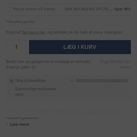
Pris pr. karton v/5 karton
DKK 463,44 (DKK 370,75) →
Spar 19%
Tilbuddet gælder
Engros?
Se mere her
og kontakt os for køb af store mængder.
LÆG I KURV
Bestil 1 stk. ad gangen for at modtage et helt kolli.,
Fragt 49 DKK inkl.
Antal pr. palle: 42
moms
Overensstemmelseserklæring
Tilføj til favoritliste
Sammenlign markerede
varer
Bagerpose, 270 x 445 mm, flat film Papir, brun, pakke a 1000 stk, 4 kg
Fødevaregodkendt
Læs mere