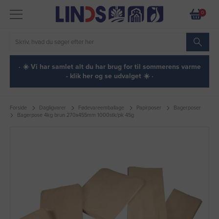
0
· ☀️ Vi har samlet alt du har brug for til sommerens varme
- klik her og se udvalget ☀️ ·
Forside
Dagligvarer
Fødevareemballage
Papirposer
Bagerposer
Bagerpose 4kg brun 270x455mm 1000stk/pk 45g