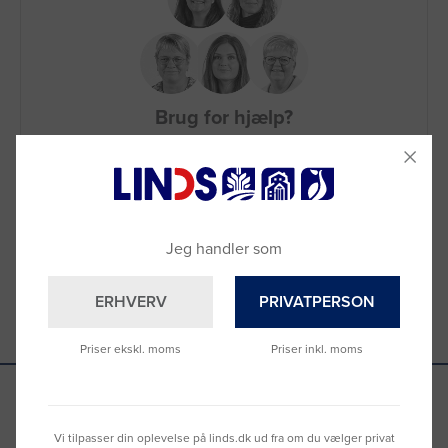
Brug for hjælp?
Ring til os på
9992 0233
Vi sidder klar til at hjælpe dig.
Du kan også kontakte din lokale sælger
–
se oversigten her
Jeg handler som
ERHVERV
PRIVATPERSON
Priser ekskl. moms
Priser inkl. moms
Se hvad vores kunder siger
Vi tilpasser din oplevelse på linds.dk ud fra om du vælger privat