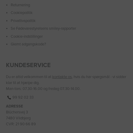
Returnering
Cookiepolitik
Privatlivspolitik
Se Fødevarestyrelsens smiley-rapporter
Cookie-indstillinger
Glemt adgangskode?
KUNDESERVICE
Du er altid velkommen til at
kontakte os
, hvis du har spørgsmål - vi sidder
klar til at hjælpe dig.
Man-tors: 07.30-16.00 og fredag 07.30-14.00.
99 92 02 33
ADRESSE
Blüchersvej 3
7480 Vildbjerg
CVR: 21 90 66 89