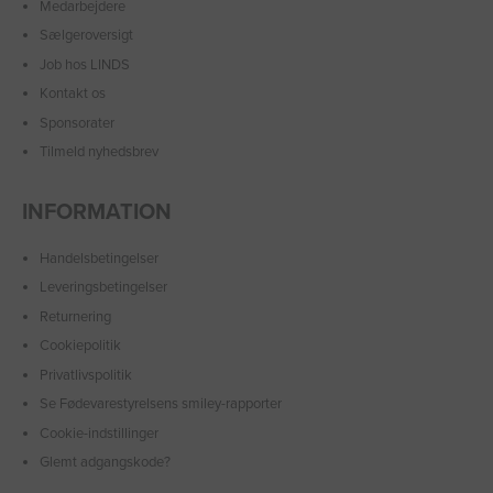
Medarbejdere
Sælgeroversigt
Job hos LINDS
Kontakt os
Sponsorater
Tilmeld nyhedsbrev
INFORMATION
Handelsbetingelser
Leveringsbetingelser
Returnering
Cookiepolitik
Privatlivspolitik
Se Fødevarestyrelsens smiley-rapporter
Cookie-indstillinger
Glemt adgangskode?