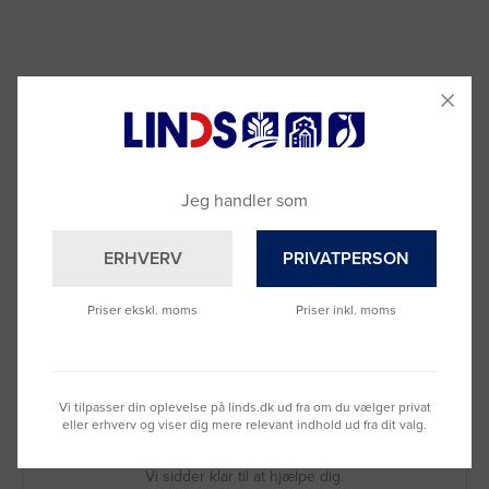
Jeg handler som
ERHVERV
PRIVATPERSON
Priser ekskl. moms
Priser inkl. moms
Vi tilpasser din oplevelse på linds.dk ud fra om du vælger privat
Brug for hjælp?
eller erhverv og viser dig mere relevant indhold ud fra dit valg.
Ring til os på
9992 0233
Vi sidder klar til at hjælpe dig.