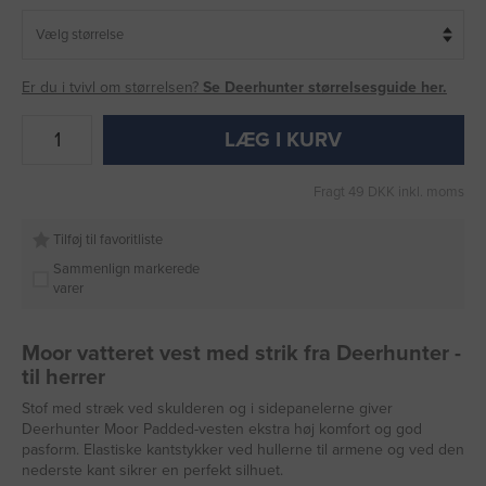
Er du i tvivl om størrelsen?
Se Deerhunter størrelsesguide her.
LÆG I KURV
Fragt 49 DKK inkl. moms
Tilføj til favoritliste
Sammenlign markerede
varer
Moor vatteret vest med strik fra Deerhunter -
til herrer
Stof med stræk ved skulderen og i sidepanelerne giver
Deerhunter Moor Padded-vesten ekstra høj komfort og god
pasform. Elastiske kantstykker ved hullerne til armene og ved den
nederste kant sikrer en perfekt silhuet.