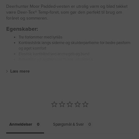
Deerhunter Moor Padded-vesten er utrolig varm og blød takket
være Deer-Tex® Temp-foret, som gør den perfekt til brug om
foråret og sommeren.
Egenskaber:
Tre forlommer med lynlås
Kontraststrik langs siderne og skulderpartierne for bedre pasform
og øget komfort
Elastisk kantbånd ved ærmegab og bund
Behagelig og åndbar vest til alle udendørsa
Læs mere
Anmeldelser
Spørgsmål & Svar