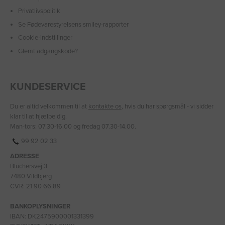
Privatlivspolitik
Se Fødevarestyrelsens smiley-rapporter
Cookie-indstillinger
Glemt adgangskode?
KUNDESERVICE
Du er altid velkommen til at
kontakte os
, hvis du har spørgsmål - vi sidder
klar til at hjælpe dig.
Man-tors: 07.30-16.00 og fredag 07.30-14.00.
99 92 02 33
ADRESSE
Blüchersvej 3
7480 Vildbjerg
CVR: 21 90 66 89
BANKOPLYSNINGER
IBAN: DK2475900001331399