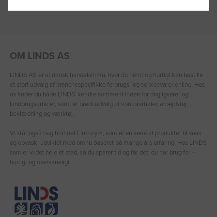
OM LINDS AS
LINDS AS er et dansk handelsfirma, hvor du nemt og hurtigt kan bestille
et stort udvalg af branchespecifikke forbrugs- og servicevarer online. Hos
os finder du både LINDS′ kendte sortiment inden for dagligvarer og
landbrugsartikler, samt et bredt udvalg af kontorartikler, arbejdstøj,
beklædning og værktøj.
Vi står også bag brandet Lincozym, som er en serie af produkter til vask
og opvask, udviklet med omhu baseret på mange års erfaring. Hos LINDS
samler vi det hele ét sted, så du sparer tid og får det, du har brug for –
hurtigt og overskueligt.