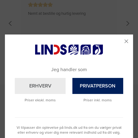
Nemt at bestille og hurtig levering
Virke
Torben
, For 171 dage siden
Moge
Viser vores 5-stjernede anmeldelser.
Jeg handler som
ERHVERV
PRIVATPERSON
Priser ekskl. moms
Priser inkl. moms
Få gode tips om produkter direkte i din mail
Vi tilpasser din oplevelse på linds.dk ud fra om du vælger privat
JA TAK!
eller erhverv og viser dig mere relevant indhold ud fra dit valg.