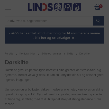
0
· ☀️ Vi har samlet alt du har brug for til sommerens varme
- klik her og se udvalget ☀️ ·
Forside
Kontorartikler
Skilte og rammer
Skilte
Dørskilte
Dørskilte
Dørskilte giver en personlig velkomst til dine gæster, der straks føler sig
hjemme. Med et velvalgt dørskilt kan du udtrykke din stil og personlighed
lige ved indgangen.
Uanset om du er boligejer, virksomhedsejer eller lejer, kan vores dørskilte
give din indgang et løft. Gør det nemt for gæster, leverandører og kunder
at finde dig, samtidig med at du tilføjer et strejf af stil og elegance til din
facade.