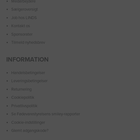
Medarbejdere
Sælgeroversigt
Job hos LINDS
Kontakt os
Sponsorater
Tilmeld nyhedsbrev
INFORMATION
Handelsbetingelser
Leveringsbetingelser
Returnering
Cookiepolitik
Privatlivspolitik
Se Fødevarestyrelsens smiley-rapporter
Cookie-indstillinger
Glemt adgangskode?