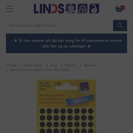
0
· ☀️ Vi har samlet alt du har brug for til sommerens varme
- klik her og se udvalget ☀️ ·
Forside
Kontorartikler
Papir
Etiketter
Etiketark
Etiket Avery sort Ø8mm 3009 416stk/pak