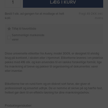
LÆG I KURV
Bestil 1 stk. ad gangen for at modtage et helt
Fragt 49 DKK inkl.
kolli.
moms
Tilføj til favoritliste
Sammenlign markerede
varer
Disse universelle etiketter fra Avery, model 3009, er designet til alsidig
brug på kontoret, i skolen eller i hjemmet. Etiketterne leveres i en praktisk
pakke med 416 stk. og kan anvendes til en række forskellige formål, lige
fra mærkning af breve og pakker til organisering af dokumenter, varer
eller inventar.
Etiketterne har en rund form og en diskret sort farve, der giver et
professionelt og ensartet udtryk. De er nemme at skrive på og hæfte fast,
hvilket gør dem til en effektiv løsning for dine mærkningsbehov.
Produktegenskaber: