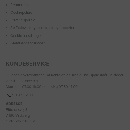
Returnering
Cookiepolitik
Privatlivspolitik
Se Fødevarestyrelsens smiley-rapporter
Cookie-indstillinger
Glemt adgangskode?
KUNDESERVICE
Du er altid velkommen til at
kontakte os
, hvis du har spørgsmål - vi sidder
klar til at hjælpe dig.
Man-tors: 07.30-16.00 og fredag 07.30-14.00.
99 92 02 33
ADRESSE
Blüchersvej 3
7480 Vildbjerg
CVR: 21 90 66 89