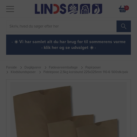
0
· ☀️ Vi har samlet alt du har brug for til sommerens varme
- klik her og se udvalget ☀️ ·
Forside
Dagligvarer
Fødevareemballage
Papirposer
Klodsbundsposer
Fidelepose 2,5kg korsbund 225x325mm 110-6 500stk/pak