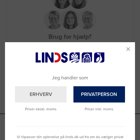
Brug for hjælp?
Ring til os på
9992 0233
Vi sidder klar til at hjælpe dig.
Du kan også kontakte din lokale sælger
–
se oversigten her
Jeg handler som
ERHVERV
PRIVATPERSON
Priser ekskl. moms
Priser inkl. moms
Se hvad vores kunder siger
Vi tilpasser din oplevelse på linds.dk ud fra om du vælger privat