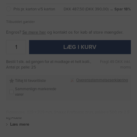
Pris pr. karton v/5 karton
DKK 487,50 (DKK 390,00) →
Spar 18%
Tilbuddet gælder
Engros?
Se mere her
og kontakt os for køb af store mængder.
LÆG I KURV
Bestil 1 stk. ad gangen for at modtage et helt kolli.,
Fragt 49 DKK inkl.
Antal pr. palle: 25
moms
Overensstemmelseserklæring
Tilføj til favoritliste
Sammenlign markerede
varer
Fidelepose, 325 x 225 mm, Stykke Kraftpapir, brun, pakke a 500 stk 2,5
kg Fidele
Læs mere