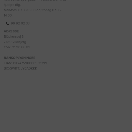
hjælpe dig.
Man-tors: 07.30-16.00 og fredag 07.30-
14.00.
99 92 02 33
ADRESSE
Blüchersvej 3
7480 Vildbjerg
CVR: 21 90 66 89
BANKOPLYSNINGER
IBAN: DK2475900001331399
BIC/SWIFT: JYBADKKK