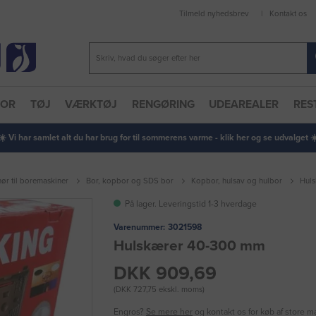
Tilmeld nyhedsbrev
Kontakt os
TOR
TØJ
VÆRKTØJ
RENGØRING
UDEAREALER
RES
 ☀️ Vi har samlet alt du har brug for til sommerens varme - klik her og se udvalget ☀️
hør til boremaskiner
Bor, kopbor og SDS bor
Kopbor, hulsav og hulbor
Hul
På lager. Leveringstid 1-3 hverdage
Varenummer:
3021598
Hulskærer 40-300 mm
DKK 909,69
(DKK 727,75 ekskl. moms)
Engros?
Se mere her
og kontakt os for køb af store 