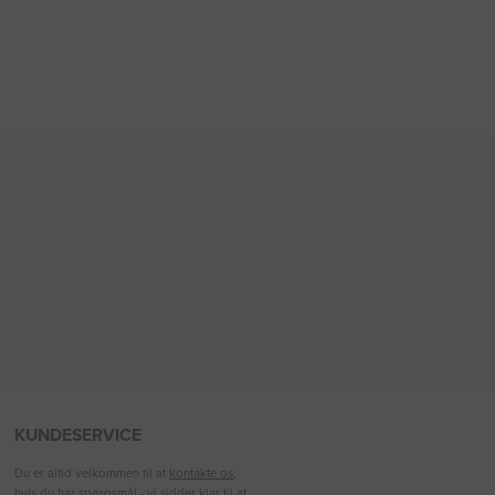
KUNDESERVICE
Du er altid velkommen til at
kontakte os
,
hvis du har spørgsmål - vi sidder klar til at