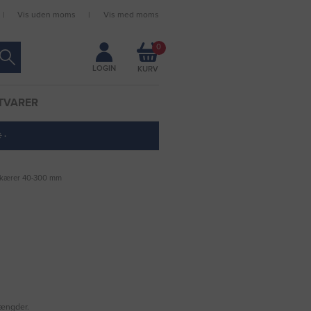
Vis uden moms
Vis med moms
Forbliv logget ind
0
LOGIN
TVARER
 ·
skærer 40-300 mm
mængder.