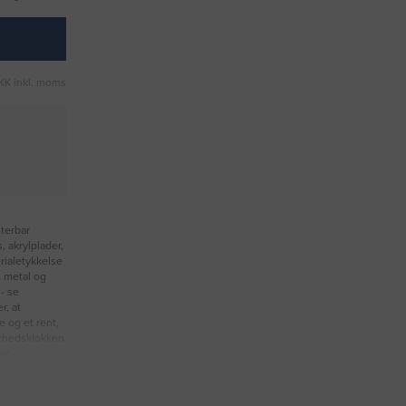
KK inkl. moms
sterbar
, akrylplader,
rialetykkelse
g metal og
- se
r, at
e og et rent,
erhedsklokken
et.