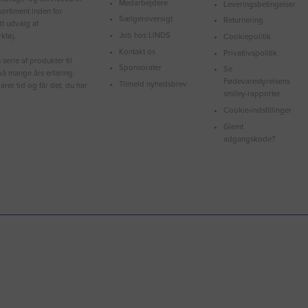
Medarbejdere
Leveringsbetingelser
ortiment inden for
Sælgeroversigt
Returnering
dt udvalg af
Job hos LINDS
ktøj.
Cookiepolitik
Kontakt os
Privatlivspolitik
serie af produkter til
Sponsorater
Se
å mange års erfaring.
Fødevarestyrelsens
Tilmeld nyhedsbrev
arer tid og får det, du har
smiley-rapporter
Cookie-indstillinger
Glemt
adgangskode?