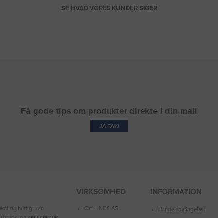
SE HVAD VORES KUNDER SIGER
Få gode tips om produkter direkte i din mail
JA TAK!
VIRKSOMHED
INFORMATION
Om LINDS AS
emt og hurtigt kan
Handelsbetingelser
forbrugs- og servicevarer