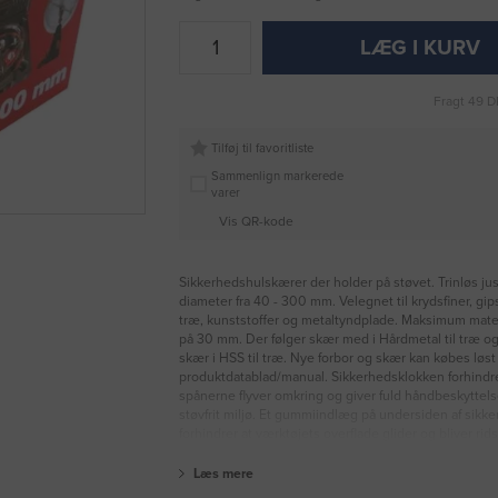
LÆG I KURV
Fragt 49 D
Tilføj til favoritliste
Sammenlign markerede
varer
Vis QR-kode
Sikkerhedshulskærer der holder på støvet. Trinløs ju
diameter fra 40 - 300 mm. Velegnet til krydsfiner, gips
træ, kunststoffer og metaltyndplade. Maksimum mate
på 30 mm. Der følger skær med i Hårdmetal til træ o
skær i HSS til træ. Nye forbor og skær kan købes løst 
produktdatablad/manual. Sikkerhedsklokken forhindre
spånerne flyver omkring og giver fuld håndbeskyttels
støvfrit miljø. Et gummiindlæg på undersiden af sikk
forhindrer at værktøjets overflade glider og bliver rids
Læs mere