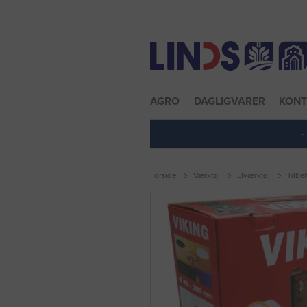
Nulstil adgangskode
AGRO
DAGLIGVARER
KON
·
Forside
Værktøj
Elværktøj
Tilbe