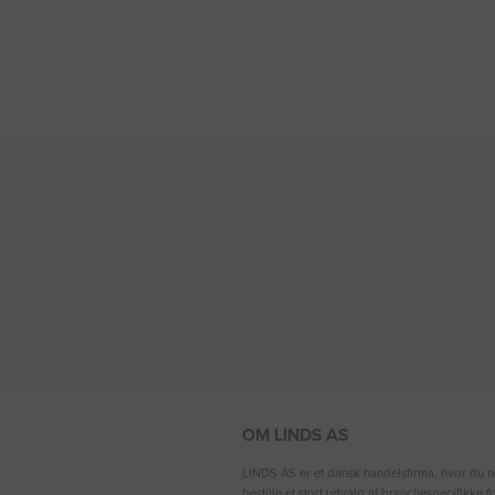
OM LINDS AS
LINDS AS er et dansk handelsfirma, hvor du n
bestille et stort udvalg af branchespecifikke 