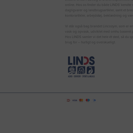
online. Hos os finder du både LINDS′ kendte s
dagligvarer og landbrugsartikler, samt et bre
kontorartikler, arbejdstøj, beklædning og vær
Vi står også bag brandet Lincozym, som er en 
vask og opvask, udviklet med omhu baseret p
Hos LINDS samler vi det hele ét sted, så du sp
brug for – hurtigt og overskueligt.