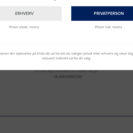
ERHVERV
PRIVATPERSON
Priser ekskl. moms
Priser inkl. moms
Brug for hjælp?
lpasser din oplevelse på linds.dk ud fra om du vælger privat eller erhverv og viser di
Ring til os på
9992 0233
relevant indhold ud fra dit valg.
Vi sidder klar til at hjælpe dig.
Du kan også kontakte din lokale sælger
–
se oversigten her