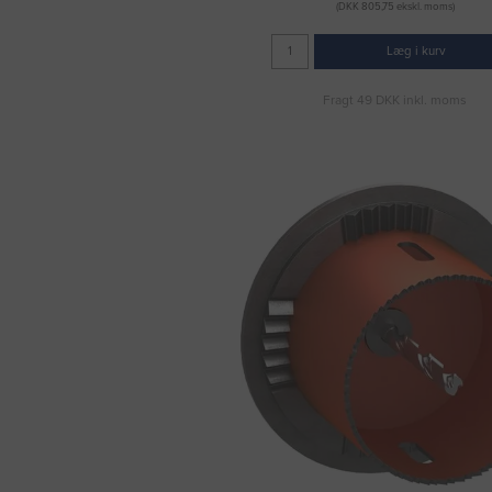
(DKK 805,75 ekskl. moms)
Læg i kurv
Fragt 49 DKK inkl. moms