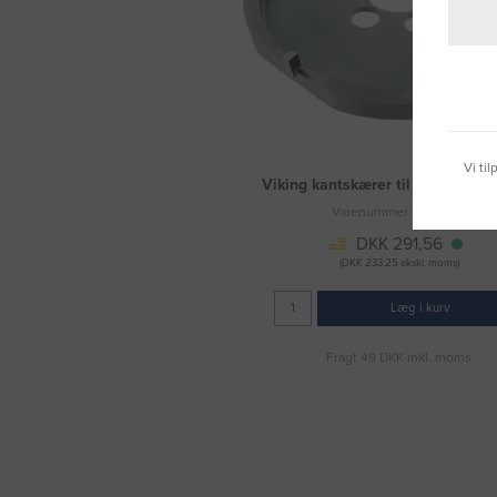
Vi ti
Viking kantskærer til Ø68 mm h
Varenummer: 3021590
DKK 291,56
(DKK 233,25 ekskl. moms)
Læg i kurv
Fragt 49 DKK inkl. moms