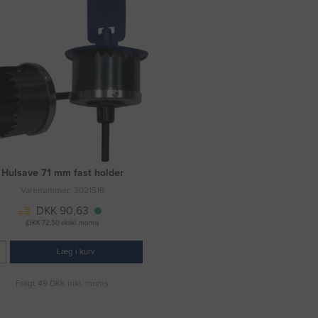
Hulsave 71 mm fast holder
Varenummer: 3021519
DKK 90,63
(DKK 72,50 ekskl. moms)
Læg i kurv
Fragt 49 DKK inkl. moms