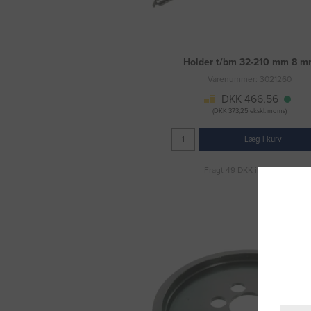
Holder t/bm 32-210 mm 8 
Varenummer: 3021260
DKK 466,56
(DKK 373,25 ekskl. moms)
Læg i kurv
Fragt 49 DKK inkl. moms