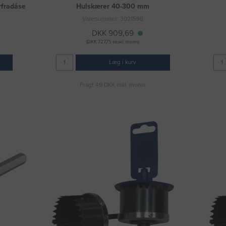
rfradåse
Hulskærer 40-300 mm
Varenummer: 3021598
DKK 909,69
(DKK 727,75 ekskl. moms)
Læg i kurv
Fragt 49 DKK inkl. moms