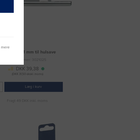
g mere
Centerbor 81 mm til hulsave
Varenummer: 3021025
DKK 39,38
(DKK 31,50 ekskl. moms)
Læg i kurv
Fragt 49 DKK inkl. moms