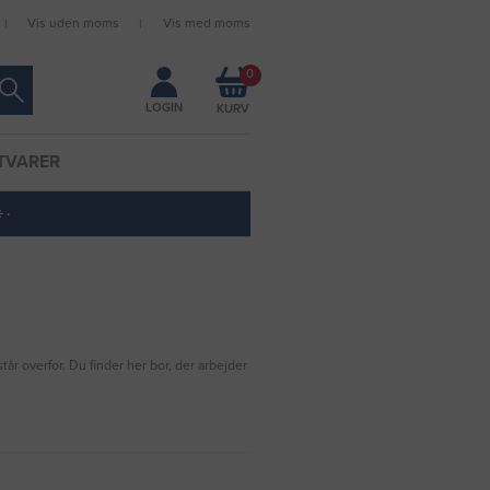
Vis uden moms
Vis med moms
Forbliv logget ind
0
LOGIN
TVARER
 ·
tår overfor. Du finder her bor, der arbejder