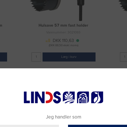
mm
Hulsave 57 mm fast holder
Varenummer: 3021093
DKK 110,63
(DKK 88,50 ekskl. moms)
Læg i kurv
Fragt 49 DKK inkl. moms
Jeg handler som