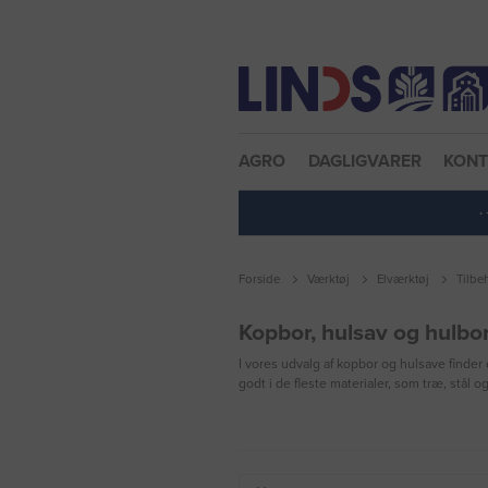
Nulstil adgangskode
AGRO
DAGLIGVARER
KON
·
Forside
Værktøj
Elværktøj
Tilbe
Kopbor, hulsav og hulbo
I vores udvalg af kopbor og hulsave finder 
godt i de fleste materialer, som træ, stål o