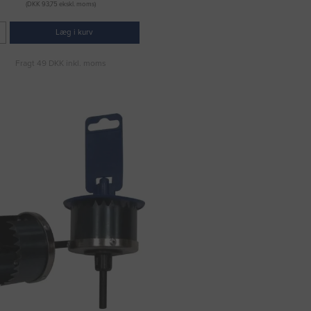
(DKK 93,75 ekskl. moms)
Læg i kurv
Fragt 49 DKK inkl. moms