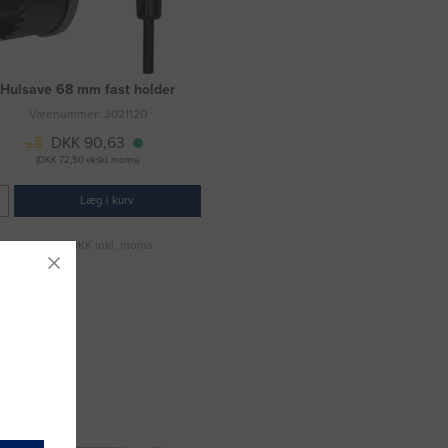
Hulsave 68 mm fast holder
Varenummer: 3021120
DKK 90,63
(DKK 72,50 ekskl. moms)
Læg i kurv
Fragt 49 DKK inkl. moms