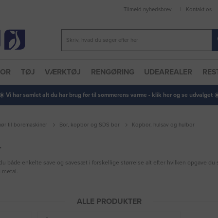
Tilmeld nyhedsbrev
Kontakt os
TOR
TØJ
VÆRKTØJ
RENGØRING
UDEAREALER
RES
 ☀️ Vi har samlet alt du har brug for til sommerens varme - klik her og se udvalget ☀️
hør til boremaskiner
Bor, kopbor og SDS bor
Kopbor, hulsav og hulbor
r
du både enkelte save og savesæt i forskellige størrelse alt efter hvilken opgave du s
g metal.
ALLE PRODUKTER