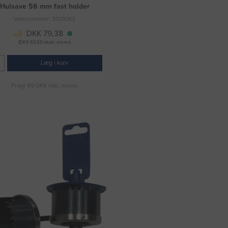
Hulsave 56 mm fast holder
Varenummer: 3021063
DKK 79,38
(DKK 63,50 ekskl. moms)
Læg i kurv
Fragt 49 DKK inkl. moms