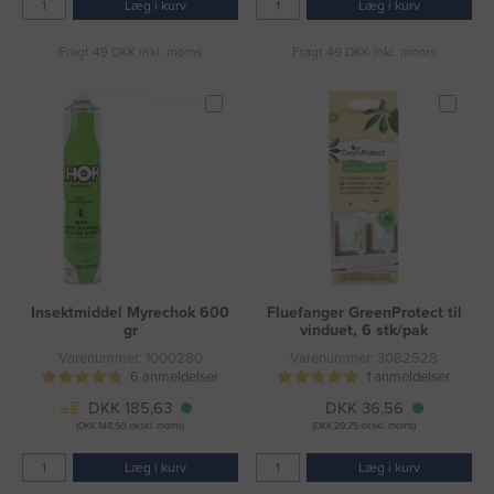
Læg i kurv
Læg i kurv
Fragt 49 DKK inkl. moms
Fragt 49 DKK inkl. moms
Insektmiddel Myrechok 600
Fluefanger GreenProtect til
gr
vinduet, 6 stk/pak
Varenummer: 1000280
Varenummer: 3082528
6 anmeldelser
1 anmeldelser
DKK 185,63
DKK 36,56
(DKK 148,50 ekskl. moms)
(DKK 29,25 ekskl. moms)
Læg i kurv
Læg i kurv