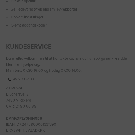
Privatlivspolitik
Se Fødevarestyrelsens smiley-rapporter
Cookie-indstillinger
Glemt adgangskode?
KUNDESERVICE
Du er altid velkommen til at
kontakte os
, hvis du har spørgsmål - vi sidder
klar til at hjælpe dig.
Man-tors: 07.30-16.00 og fredag 07.30-14.00.
99 92 02 33
ADRESSE
Blüchersvej 3
7480 Vildbjerg
CVR: 21 90 66 89
BANKOPLYSNINGER
IBAN: DK2475900001331399
BIC/SWIFT: JYBADKKK