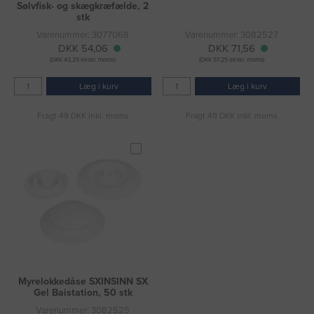
Sølvfisk- og skægkræfælde, 2
stk
Varenummer: 3077068
Varenummer: 3082527
DKK 54,06
DKK 71,56
(DKK 43,25 ekskl. moms)
(DKK 57,25 ekskl. moms)
Læg i kurv
Læg i kurv
Fragt 49 DKK inkl. moms
Fragt 49 DKK inkl. moms
Myrelokkedåse SXINSINN SX
Gel Baistation, 50 stk
Varenummer: 3082525