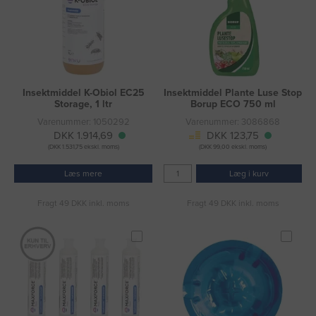
Insektmiddel K-Obiol EC25
Insektmiddel Plante Luse Stop
Storage, 1 ltr
Borup ECO 750 ml
Varenummer: 1050292
Varenummer: 3086868
DKK 1.914,69
DKK 123,75
(DKK 1.531,75 ekskl. moms)
(DKK 99,00 ekskl. moms)
Læs mere
Læg i kurv
Fragt 49 DKK inkl. moms
Fragt 49 DKK inkl. moms