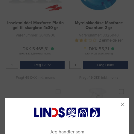
Insektmiddel Maxforce Platin
Myrelokkedåse Maxforce
gel til skægkræ 4x30 gr
Quantum 2 gr
Varenummer: 3040906
Varenummer: 3026940
2 anmeldelser
DKK 5.465,31
DKK 55,31
(DKK 4.372,25 ekskl. moms)
(DKK 44,25 ekskl. moms)
Læg i kurv
Læg i kurv
Fragt 49 DKK inkl. moms
Fragt 49 DKK inkl. moms
Jeg handler som