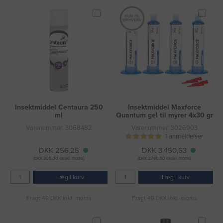
Insektmiddel Centaura 250
Insektmiddel Maxforce
ml
Quantum gel til myrer 4x30 gr
Varenummer: 3068482
Varenummer: 3026903
1 anmeldelser
DKK 256,25
DKK 3.450,63
(DKK 205,00 ekskl. moms)
(DKK 2.760,50 ekskl. moms)
Læg i kurv
Læg i kurv
Fragt 49 DKK inkl. moms
Fragt 49 DKK inkl. moms