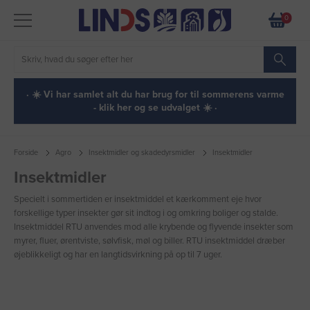
0
· ☀️ Vi har samlet alt du har brug for til sommerens varme
- klik her og se udvalget ☀️ ·
Forside
Agro
Insektmidler og skadedyrsmidler
Insektmidler
Insektmidler
Specielt i sommertiden er insektmiddel et kærkomment eje hvor
forskellige typer insekter gør sit indtog i og omkring boliger og stalde.
Insektmiddel RTU anvendes mod alle krybende og flyvende insekter som
myrer, fluer, ørentviste, sølvfisk, møl og biller. RTU insektmiddel dræber
øjeblikkeligt og har en langtidsvirkning på op til 7 uger.