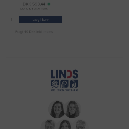
DKK 593,44
(DKK 474,75 ekskl. moms)
Læg i kurv
Fragt 49 DKK inkl. moms