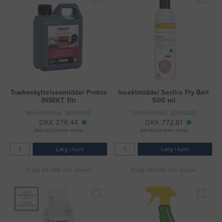
Træbeskyttelsesmiddel Protox
Insektmiddel Seclira Fly Bait
INSEKT 1ltr
500 ml
Varenummer: 3084036
Varenummer: 3084008
DKK 278,44
DKK 772,81
(DKK 222,75 ekskl. moms)
(DKK 618,25 ekskl. moms)
Læg i kurv
Læg i kurv
Fragt 49 DKK inkl. moms
Fragt 49 DKK inkl. moms