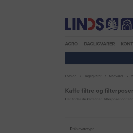
Nulstil adgangskode
AGRO
DAGLIGVARER
KON
·
Forside
Dagligvarer
Madvarer
M
Kaffe filtre og filterpose
Her finder du kaffefilter, filterposer og tefil
Drikkevaretype