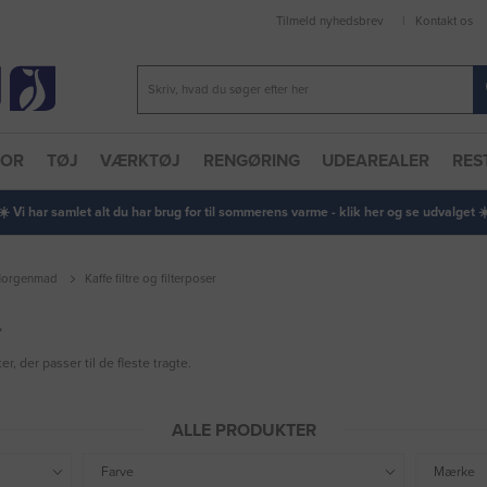
Tilmeld nyhedsbrev
Kontakt os
TOR
TØJ
VÆRKTØJ
RENGØRING
UDEAREALER
RES
 ☀️ Vi har samlet alt du har brug for til sommerens varme - klik her og se udvalget ☀️
orgenmad
Kaffe filtre og filterposer
r
ter, der passer til de fleste tragte.
ALLE PRODUKTER
Farve
Mærke