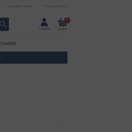
Vis uden moms
Vis med moms
Forbliv logget ind
0
LOGIN
TVARER
 ·