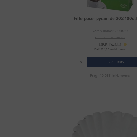
Filterposer pyramide 202 100st
Varenummer: 3011510
Normalpris DKK 215,94
DKK 193,13
(DKK 154,50 ekskl. moms)
Læg i kurv
Fragt 49 DKK inkl. moms