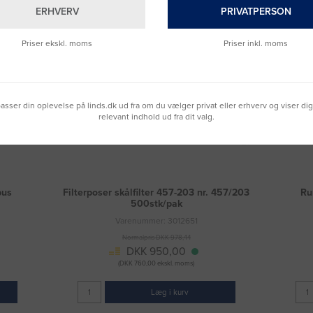
ERHVERV
PRIVATPERSON
Priser ekskl. moms
Priser inkl. moms
lpasser din oplevelse på linds.dk ud fra om du vælger privat eller erhverv og viser di
relevant indhold ud fra dit valg.
bus
Filterposer skålfilter 457-203 nr. 457/203
Ru
500stk/pak
Varenummer: 3012651
Normalpris DKK 978,44
DKK 950,00
(DKK 760,00 ekskl. moms)
Læg i kurv