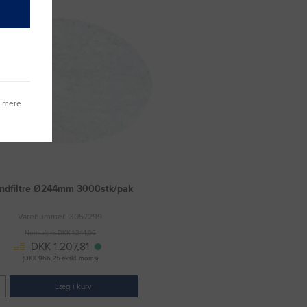
g mere
ndfiltre Ø244mm 3000stk/pak
Varenummer: 3057299
Normalpris DKK 1.244,06
DKK 1.207,81
(DKK 966,25 ekskl. moms)
Læg i kurv