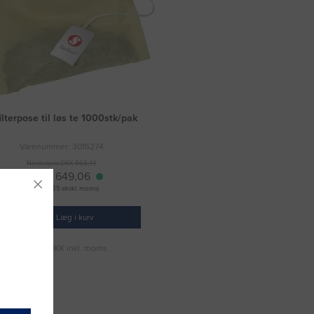
ilterpose til løs te 1000stk/pak
Varenummer: 3015274
Normalpris DKK 668,44
DKK 649,06
(DKK 519,25 ekskl. moms)
Læg i kurv
Fragt 49 DKK inkl. moms