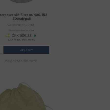
lterposer skålfilter nr. 400/152
500stk/pak
Varenummer: 3011514
Normalpris DKK 604,69
DKK 586,88
(DKK 469,50 ekskl. moms)
Læg i kurv
Fragt 49 DKK inkl. moms