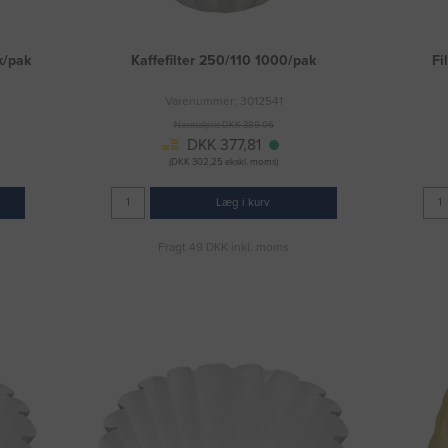
k/pak
Kaffefilter 250/110 1000/pak
Fi
Varenummer: 3012541
Normalpris DKK 389,06
DKK 377,81
(DKK 302,25 ekskl. moms)
Læg i kurv
Fragt 49 DKK inkl. moms