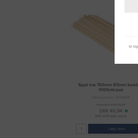
Vi ti
Spyd træ 150mm Ø3mm bam
1000stk/pak
Varenummer: 3012658
Normalpris DKK 46,88
DKK 40,94
(DKK 32,75 ekskl. moms)
Læg i kurv