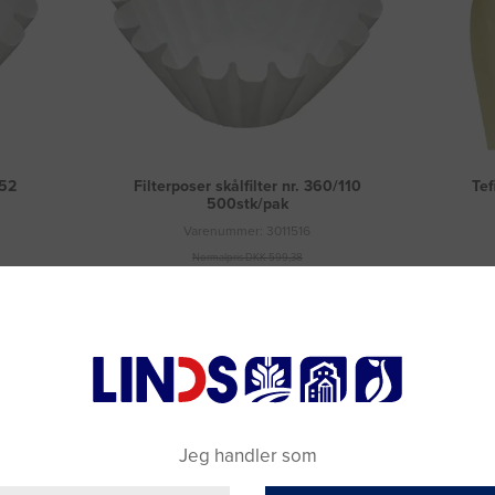
152
Filterposer skålfilter nr. 360/110
Tef
500stk/pak
Varenummer: 3011516
Normalpris DKK 599,38
DKK 581,88
(DKK 465,50 ekskl. moms)
Læg i kurv
Fragt 49 DKK inkl. moms
Jeg handler som