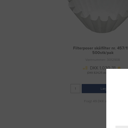
Filterposer skålfilter nr. 457/
500stk/pak
Varenummer: 3012908
DKK 1.030,31
(DKK 824,25 ekskl. moms)
Læg i kurv
Fragt 49 DKK inkl. moms