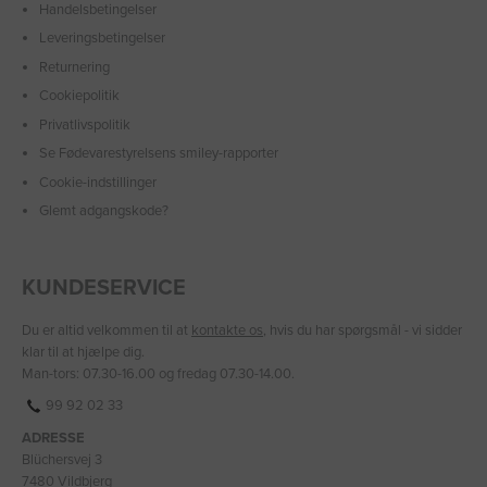
Handelsbetingelser
Leveringsbetingelser
Returnering
Cookiepolitik
Privatlivspolitik
Se Fødevarestyrelsens smiley-rapporter
Cookie-indstillinger
Glemt adgangskode?
KUNDESERVICE
Du er altid velkommen til at
kontakte os
, hvis du har spørgsmål - vi sidder
klar til at hjælpe dig.
Man-tors: 07.30-16.00 og fredag 07.30-14.00.
99 92 02 33
ADRESSE
Blüchersvej 3
7480 Vildbjerg