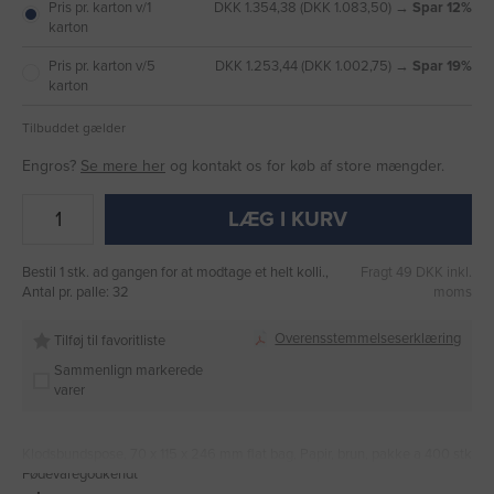
Pris pr. karton v/1
DKK 1.354,38 (DKK 1.083,50) →
Spar 12%
karton
Pris pr. karton v/5
DKK 1.253,44 (DKK 1.002,75) →
Spar 19%
karton
Tilbuddet gælder
Engros?
Se mere her
og kontakt os for køb af store mængder.
LÆG I KURV
Bestil 1 stk. ad gangen for at modtage et helt kolli.,
Fragt 49 DKK inkl.
Antal pr. palle: 32
moms
Overensstemmelseserklæring
Tilføj til favoritliste
Sammenlign markerede
varer
Klodsbundspose, 70 x 115 x 246 mm flat bag, Papir, brun, pakke a 400 stk
Fødevaregodkendt