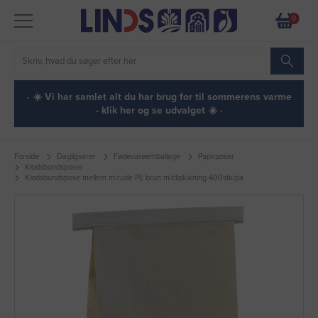
0
· ☀️ Vi har samlet alt du har brug for til sommerens varme
- klik her og se udvalget ☀️ ·
Forside
Dagligvarer
Fødevareemballage
Papirposer
Klodsbundsposer
Klodsbundspose mellem m/rude PE brun m/cliplukning 400stk/pa