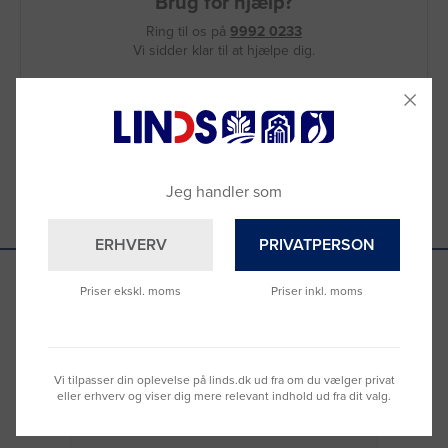
Brug for hjælp?
Ring til os på
9992 0233
Vi sidder klar til at hjælpe dig.
Du kan også kontakte din lokale sælger
–
se oversigten her
Jeg handler som
ERHVERV
PRIVATPERSON
Priser ekskl. moms
Priser inkl. moms
Se hvad vores kunder siger
Vi tilpasser din oplevelse på linds.dk ud fra om du vælger privat
eller erhverv og viser dig mere relevant indhold ud fra dit valg.
Nemt at bestille og hurtig levering
Virke