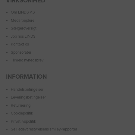
VIRKSOMHED
Om LINDS AS
Medarbejdere
Sælgeroversigt
Job hos LINDS
Kontakt os
Sponsorater
Tilmeld nyhedsbrev
INFORMATION
Handelsbetingelser
Leveringsbetingelser
Returnering
Cookiepolitik
Privatlivspolitik
Se Fødevarestyrelsens smiley-rapporter