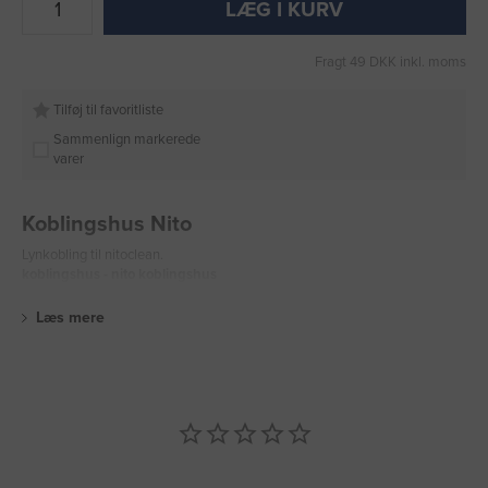
LÆG I KURV
Fragt 49 DKK inkl. moms
Tilføj til favoritliste
Sammenlign markerede
varer
Koblingshus Nito
Lynkobling til nitoclean.
koblingshus - nito koblingshus
Læs mere