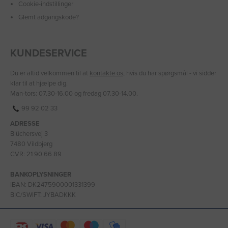
Cookie-indstillinger
Glemt adgangskode?
KUNDESERVICE
Du er altid velkommen til at
kontakte os
, hvis du har spørgsmål - vi sidder
klar til at hjælpe dig.
Man-tors: 07.30-16.00 og fredag 07.30-14.00.
99 92 02 33
ADRESSE
Blüchersvej 3
7480 Vildbjerg
CVR: 21 90 66 89
BANKOPLYSNINGER
IBAN: DK2475900001331399
BIC/SWIFT: JYBADKKK