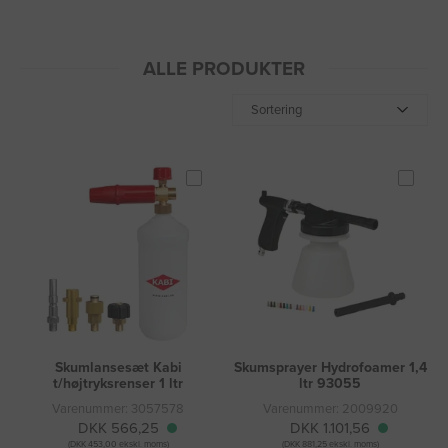
ALLE PRODUKTER
Sortering
Skumlansesæt Kabi
Skumsprayer Hydrofoamer 1,4
t/højtryksrenser 1 ltr
ltr 93055
Varenummer: 3057578
Varenummer: 2009920
DKK 566,25
DKK 1.101,56
(DKK 453,00 ekskl. moms)
(DKK 881,25 ekskl. moms)