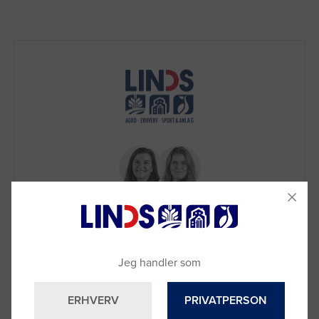
Brug for hjælp?
Jeg handler som
Ring til os på
9992 0233
Vi sidder klar til at hjælpe dig.
ERHVERV
PRIVATPERSON
Du kan også kontakte din lokale sælger