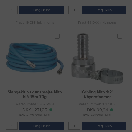
Læg i kurv
Læg i kurv
Fragt 49 DKK inkl. moms
Fragt 49 DKK inkl. moms
Slangekit t/skumsprøjte Nito
Kobling Nito 1/2"
blå 15m 70g
t/hydrofoamer
Varenummer: 3076901
Varenummer: 1012302
DKK 1.271,25
DKK 99,94
(DKK 1.017,00 ekskl. moms)
(DKK 79,95 ekskl. moms)
Læg i kurv
Læg i kurv