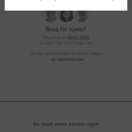
Brug for hjælp?
Ring til os på
9992 0233
Vi sidder klar til at hjælpe dig.
Du kan også kontakte din lokale sælger
–
se oversigten her
Se hvad vores kunder siger