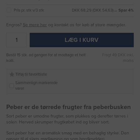
Pris pr. stk v/3 stk
DKK 68,29 (DKK 54,63)
→ Spar 4%
Engros?
Se mere her
og kontakt os for køb af store mængder.
LÆG I KURV
Bestil 15 stk. ad gangen for at modtage et helt
Fragt 49 DKK inkl.
kolli.
moms
Tilføj til favoritliste
Sammenlign markerede
varer
Peber er de tørrede frugter fra peberbusken
Sort peber er umodne frugter, som plukkes og derefter tørres i
solen. Herved skrumper frugtkøbet ind og bliver sort.
Sort peber har en aromatisk smag med en behaglig styrke. Den
passer til al slags madlavning og som bordkrydderi.