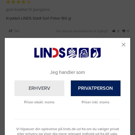
god kvalitet til pengene.
Krydderi LINDS Stødt Sort Peber 160 gr
Del
Var denne anmeldelse til hjælp?
0
0
Jeg handler som
ERHVERV
PRIVATPERSON
Priser ekskl. moms
Priser inkl. moms
Vi tilpasser din oplevelse på linds.dk ud fra om du vælger privat
eller erhverv og viser dig mere relevant indhold ud fra dit valg.