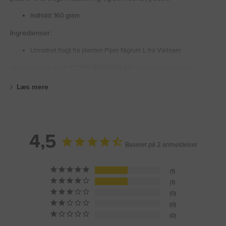
Indhold: 160 gram
Ingredienser:
Umodnet frugt fra planten Piper Nigrum L fra Vietnam
Ingredienser med STORE BOGSTAVER indikerer allergener.
Læs mere
4,5
Baseret på 2 anmeldelser
1
1
0
0
0