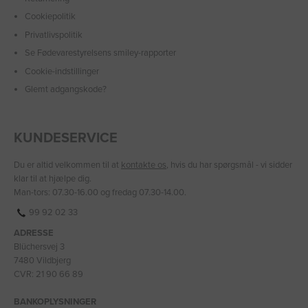
Cookiepolitik
Privatlivspolitik
Se Fødevarestyrelsens smiley-rapporter
Cookie-indstillinger
Glemt adgangskode?
KUNDESERVICE
Du er altid velkommen til at
kontakte os
, hvis du har spørgsmål - vi sidder
klar til at hjælpe dig.
Man-tors: 07.30-16.00 og fredag 07.30-14.00.
99 92 02 33
ADRESSE
Blüchersvej 3
7480 Vildbjerg
CVR: 21 90 66 89
BANKOPLYSNINGER