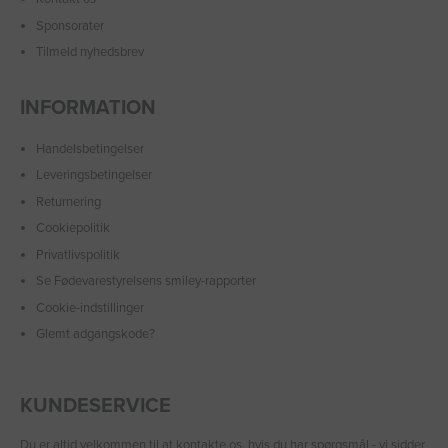
Sponsorater
Tilmeld nyhedsbrev
INFORMATION
Handelsbetingelser
Leveringsbetingelser
Returnering
Cookiepolitik
Privatlivspolitik
Se Fødevarestyrelsens smiley-rapporter
Cookie-indstillinger
Glemt adgangskode?
KUNDESERVICE
Du er altid velkommen til at
kontakte os
, hvis du har spørgsmål - vi sidder