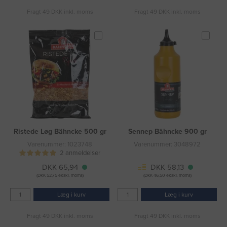
Fragt 49 DKK inkl. moms
Fragt 49 DKK inkl. moms
Ristede Løg Bähncke 500 gr
Sennep Bähncke 900 gr
Varenummer: 1023748
Varenummer: 3048972
2 anmeldelser
DKK 65,94
DKK 58,13
(DKK 52,75 ekskl. moms)
(DKK 46,50 ekskl. moms)
Læg i kurv
Læg i kurv
Fragt 49 DKK inkl. moms
Fragt 49 DKK inkl. moms