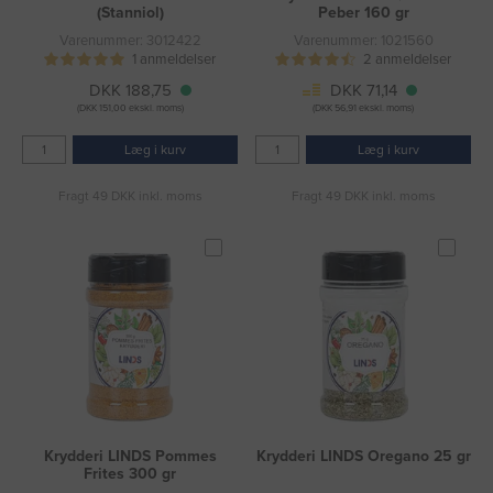
(Stanniol)
Peber 160 gr
Varenummer: 3012422
Varenummer: 1021560
1 anmeldelser
2 anmeldelser
DKK 188,75
DKK 71,14
(DKK 151,00 ekskl. moms)
(DKK 56,91 ekskl. moms)
Læg i kurv
Læg i kurv
Fragt 49 DKK inkl. moms
Fragt 49 DKK inkl. moms
Krydderi LINDS Pommes
Krydderi LINDS Oregano 25 gr
Frites 300 gr