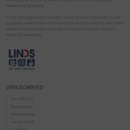
landbrugsartikler, samt et bredt udvalg af kontorartikler, arbejdstøj,
beklædning og værktøj.
Vi står også bag brandet Lincozym, som er en serie af produkter til vask
og opvask, udviklet med omhu baseret på mange års erfaring. Hos LINDS
samler vi det hele ét sted, så du sparer tid og får det, du har brug for –
hurtigt og overskueligt.
VIRKSOMHED
Om LINDS AS
Medarbejdere
Sælgeroversigt
Job hos LINDS
Kontakt os