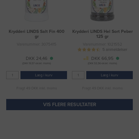
Krydderi LINDS Salt Fin 400
Krydderi LINDS Hel Sort Peber
gr
125 gr
Varenummer: 3075415
Varenummer: 1021552
5 anmeldelser
DKK 24,46
DKK 66,95
(DKK 19,57 ekskl. moms)
(DKK 53,56 ekskl. moms)
Læg i kurv
Læg i kurv
Fragt 49 DKK inkl. moms
Fragt 49 DKK inkl. moms
VIS FLERE RESULTATER