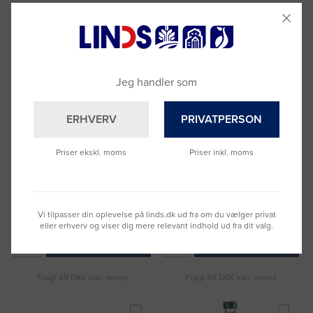
Jeg handler som
ERHVERV
PRIVATPERSON
Remoulade Bähncke 900 gr
Brandslukker Pulver
Priser ekskl. moms
Priser inkl. moms
Housegard PE2HR-A, 2 kg
Varenummer: 1023752
Varenummer: 3075358
1 anmeldelser
DKK 41,25
DKK 369,14
Vi tilpasser din oplevelse på linds.dk ud fra om du vælger privat
(DKK 33,00 ekskl. moms)
(DKK 295,31 ekskl. moms)
eller erhverv og viser dig mere relevant indhold ud fra dit valg.
Læg i kurv
Læg i kurv
Fragt 49 DKK inkl. moms
Fragt 49 DKK inkl. moms