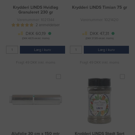
Krydderi LINDS Hvidløg
Krydderi LINDS Timian 75 gr
Granuleret 230 gr
Varenummer: 1021344
Varenummer: 1021420
2 anmeldelser
DKK 60,19
DKK 47,31
(DKK 48,15 ekskl. moms)
(DKK 37,85 ekskl. moms)
Læg i kurv
Læg i kurv
Fragt 49 DKK inkl. moms
Fragt 49 DKK inkl. moms
Alufolie 30 cm x 150 mtr
Krydderi LINDS Stødt Sort