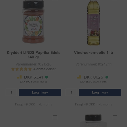
Krydderi LINDS Paprika Edels
Vindruekerneolie 1 ltr
140 gr
Varenummer: 1021520
Varenummer: 1024244
4 anmeldelser
DKK 63,41
DKK 81,25
(DKK 50,73 ekskl. moms)
(DKK 65,00 ekskl. moms)
Læg i kurv
Læg i kurv
Fragt 49 DKK inkl. moms
Fragt 49 DKK inkl. moms