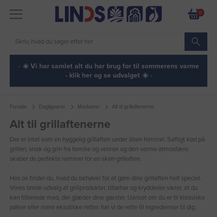
0
· ☀️ Vi har samlet alt du har brug for til sommerens varme
- klik her og se udvalget ☀️ ·
Forside
Dagligvarer
Madvarer
Alt til grillaftenerne
Alt til grillaftenerne
Der er intet som en hyggelig grillaften under åben himmel. Saftigt kød på
grillen, snak og grin fra familie og venner og den varme atmosfære
skaber de perfekte rammer for en skøn grillaften.
Hos os finder du, hvad du behøver for at gøre dine grillaften helt speciel.
Vores brede udvalg af grillprodukter, tilbehør og krydderier sikrer, at du
kan tilberede mad, der glæder dine gæster. Uanset om du er til klassiske
pølser eller mere eksotiske retter, har vi de rette til ingredienser til dig.