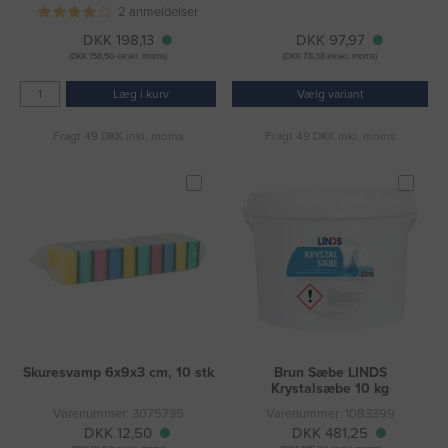
2 anmeldelser
DKK 198,13
DKK 97,97
(DKK 158,50 ekskl. moms)
(DKK 78,38 ekskl. moms)
Læg i kurv
Vælg variant
Fragt 49 DKK inkl. moms
Fragt 49 DKK inkl. moms
Skuresvamp 6x9x3 cm, 10 stk
Brun Sæbe LINDS
Krystalsæbe 10 kg
Varenummer: 3075735
Varenummer: 1083399
DKK 12,50
DKK 481,25