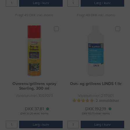
Læg i kurv
Læg i kurv
Fragt 49 DKK inkl. moms
Fragt 49 DKK inkl. moms
Ovnrens/grillrens spray
Ovn- og grillrens LINDS 1 ltr
Sterling, 300 ml
Varenummer: 1007073
Varenummer: 2117001
2 anmeldelser
DKK 37,81
DKK 192,19
(DKK 30,25 ekskl. moms)
(DKK 153,75 ekskl. moms)
Læg i kurv
Læg i kurv