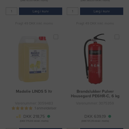
(DKK 10,00 ekskl. moms)
(DKK 385,00 ekskl. moms)
Læg i kurv
Læg i kurv
Fragt 49 DKK inkl. moms
Fragt 49 DKK inkl. moms
Madolie LINDS 5 ltr
Brandslukker Pulver
Housegard PE6HR-C, 6 kg
Varenummer: 3059483
Varenummer: 3075359
1 anmeldelser
DKK 218,75
DKK 639,19
(DKK 175,00 ekskl. moms)
(DKK 511,35 ekskl. moms)