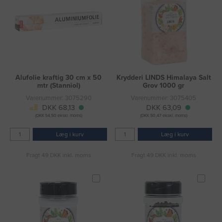
Alufolie kraftig 30 cm x 50
Krydderi LINDS Himalaya Salt
mtr (Stanniol)
Grov 1000 gr
Varenummer: 3075290
Varenummer: 3075405
DKK 68,13
DKK 63,09
(DKK 54,50 ekskl. moms)
(DKK 50,47 ekskl. moms)
Læg i kurv
Læg i kurv
Fragt 49 DKK inkl. moms
Fragt 49 DKK inkl. moms