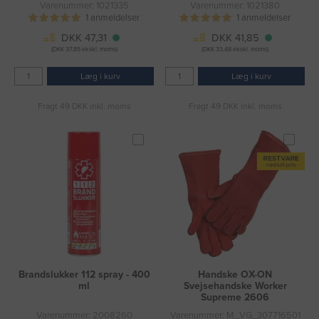
Varenummer: 1021335
Varenummer: 1021380
1 anmeldelser
1 anmeldelser
DKK 47,31
DKK 41,85
(DKK 37,85 ekskl. moms)
(DKK 33,48 ekskl. moms)
Læg i kurv
Læg i kurv
Fragt 49 DKK inkl. moms
Fragt 49 DKK inkl. moms
Brandslukker 112 spray - 400
Handske OX-ON
ml
Svejsehandske Worker
Supreme 2606
Varenummer: 2008260
Varenummer: M_VG_307716501