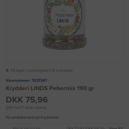
På lager. Leveringstid 1-3 hverdage
Varenummer:
1021347
Krydderi LINDS Pebermix 190 gr
DKK 75,96
(DKK 60,77 ekskl. moms)
Få samkøbsrabat på Krydderier
Pris pr. stk v/3 stk
DKK 72,92 (DKK 58,34)
→ Spar 4%