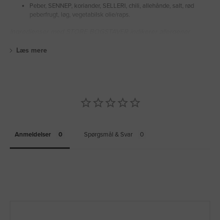
Peber, SENNEP, koriander, SELLERI, chili, allehånde, salt, rød
peberfrugt, løg, vegetabilsk olie/raps.
Ingredienser med STORE BOGSTAVER indikerer allergener.
Læs mere
Anmeldelser
Spørgsmål & Svar