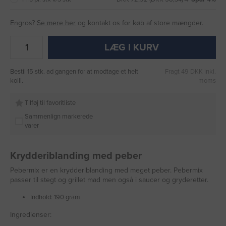
Engros?
Se mere her
og kontakt os for køb af store mængder.
LÆG I KURV
Bestil 15 stk. ad gangen for at modtage et helt
Fragt 49 DKK inkl.
kolli.
moms
Tilføj til favoritliste
Sammenlign markerede
varer
Krydderiblanding med peber
Pebermix er en krydderiblanding med meget peber. Pebermix
passer til stegt og grillet mad men også i saucer og gryderetter.
Indhold: 190 gram
Ingredienser: