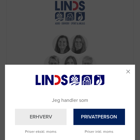
Brug for hjælp?
Ring til os på
9992 0233
Vi sidder klar til at hjælpe dig.
Jeg handler som
Du kan også kontakte din lokale sælger
–
se oversigten her
ERHVERV
PRIVATPERSON
Priser ekskl. moms
Priser inkl. moms