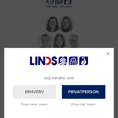
Brug for hjælp?
Ring til os på
9992 0233
Vi sidder klar til at hjælpe dig.
Du kan også kontakte din lokale sælger
Jeg handler som
–
se oversigten her
ERHVERV
PRIVATPERSON
Priser ekskl. moms
Priser inkl. moms