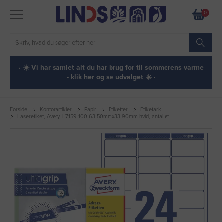
0
· ☀️ Vi har samlet alt du har brug for til sommerens varme
- klik her og se udvalget ☀️ ·
Forside
Kontorartikler
Papir
Etiketter
Etiketark
Laseretiket, Avery, L7159-100 63.50mmx33.90mm hvid, antal et