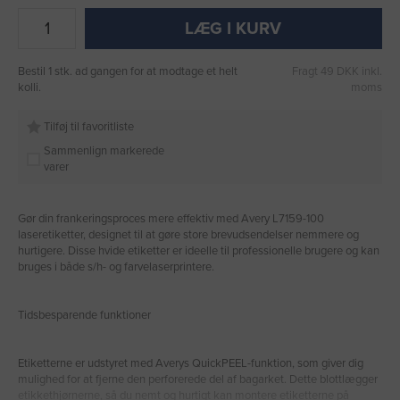
LÆG I KURV
Bestil 1 stk. ad gangen for at modtage et helt
Fragt 49 DKK inkl.
kolli.
moms
Tilføj til favoritliste
Sammenlign markerede
varer
Gør din frankeringsproces mere effektiv med Avery L7159-100
laseretiketter, designet til at gøre store brevudsendelser nemmere og
hurtigere. Disse hvide etiketter er ideelle til professionelle brugere og kan
bruges i både s/h- og farvelaserprintere.
Tidsbesparende funktioner
Etiketterne er udstyret med Averys QuickPEEL-funktion, som giver dig
mulighed for at fjerne den perforerede del af bagarket. Dette blottlægger
etikkethjørnerne, så du nemt og hurtigt kan montere etiketterne på