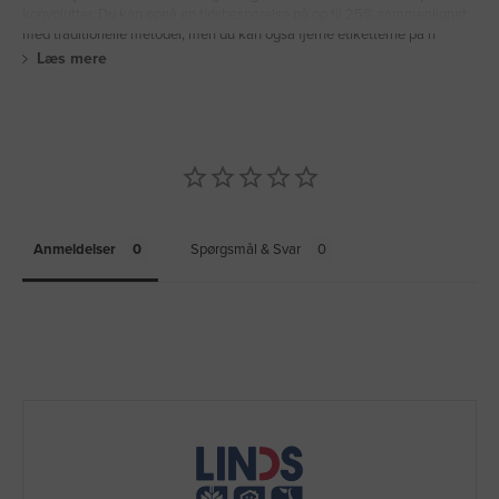
konvolutter. Du kan opnå en tidsbesparelse på op til 25% sammenlignet
med traditionelle metoder, men du kan også fjerne etiketterne på n
Læs mere
Anmeldelser
Spørgsmål & Svar