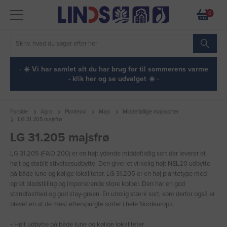
0
· ☀️ Vi har samlet alt du har brug for til sommerens varme
- klik her og se udvalget ☀️ ·
Forside
Agro
Planteavl
Majs
Middeltidlige majssorter
LG 31.205 majsfrø
LG 31.205 majsfrø
LG 31.205 (FAO 200) er en højt ydende middeltidlig sort der leverer et
højt og stabilt stivelsesudbytte. Den giver et virkelig højt NEL20 udbytte
på både lune og kølige lokaliteter. LG 31.205 er en høj plantetype med
opret bladstilling og imponerende store kolber. Den har en god
standfasthed og god stay-green. En utrolig stærk sort, som derfor også er
blevet en af de mest efterspurgte sorter i hele Nordeuropa.
• Højt udbytte på både lune og kølige lokaliteter