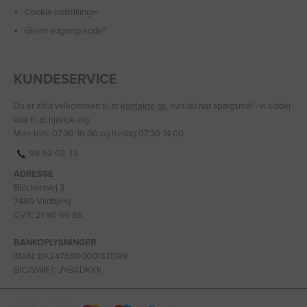
Cookie-indstillinger
Glemt adgangskode?
KUNDESERVICE
Du er altid velkommen til at
kontakte os
, hvis du har spørgsmål - vi sidder
klar til at hjælpe dig.
Man-tors: 07.30-16.00 og fredag 07.30-14.00.
99 92 02 33
ADRESSE
Blüchersvej 3
7480 Vildbjerg
CVR: 21 90 66 89
BANKOPLYSNINGER
IBAN: DK2475900001331399
BIC/SWIFT: JYBADKKK