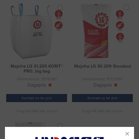
Majsfrø LG 31.205 KORIT®
Majsfrø LG 30.209 Standard
PRO, big bag
Varenummer: 3078361
Varenummer: 1072589
Dagspris
Dagspris
Kontakt os for pris
Kontakt os for pris
Fragt 49 DKK inkl. moms
Fragt 49 DKK inkl. moms