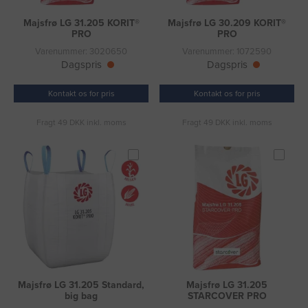
Majsfrø LG 31.205 KORIT®
Majsfrø LG 30.209 KORIT®
PRO
PRO
Varenummer: 3020650
Varenummer: 1072590
Dagspris
Dagspris
Kontakt os for pris
Kontakt os for pris
Fragt 49 DKK inkl. moms
Fragt 49 DKK inkl. moms
Majsfrø LG 31.205 Standard,
Majsfrø LG 31.205
big bag
STARCOVER PRO