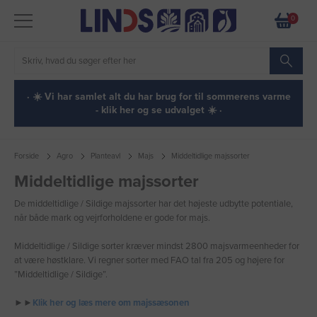
0
· ☀️ Vi har samlet alt du har brug for til sommerens varme
- klik her og se udvalget ☀️ ·
Forside
Agro
Planteavl
Majs
Middeltidlige majssorter
Middeltidlige majssorter
De middeltidlige / Sildige majssorter har det højeste udbytte potentiale,
når både mark og vejrforholdene er gode for majs.
Middeltidlige / Sildige sorter kræver mindst 2800 majsvarmeenheder for
at være høstklare. Vi regner sorter med FAO tal fra 205 og højere for
”Middeltidlige / Sildige”.
►►
Klik her og læs mere om majssæsonen