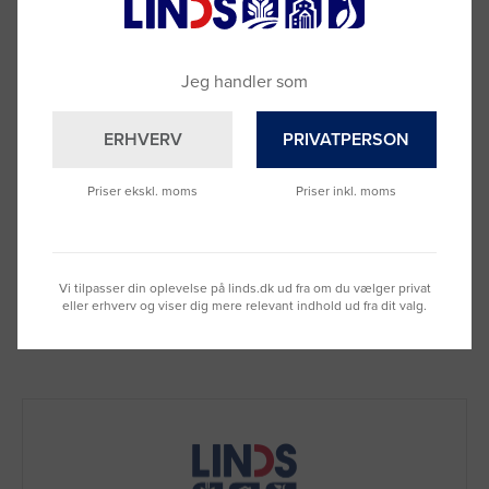
Jeg handler som
ERHVERV
PRIVATPERSON
Majsfrø LG 31.205 Standard
Varenummer: 3020649
Priser ekskl. moms
Priser inkl. moms
Dagspris
Kontakt os for pris
Vi tilpasser din oplevelse på linds.dk ud fra om du vælger privat
Fragt 49 DKK inkl. moms
eller erhverv og viser dig mere relevant indhold ud fra dit valg.