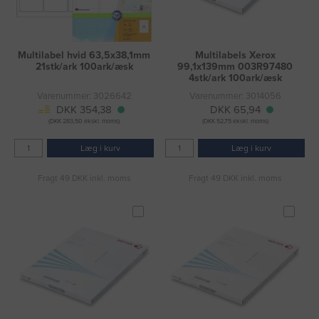
Multilabel hvid 63,5x38,1mm
Multilabels Xerox
21stk/ark 100ark/æsk
99,1x139mm 003R97480
4stk/ark 100ark/æsk
Varenummer: 3026642
Varenummer: 3014056
DKK 354,38
DKK 65,94
(DKK 283,50 ekskl. moms)
(DKK 52,75 ekskl. moms)
Læg i kurv
Læg i kurv
Fragt 49 DKK inkl. moms
Fragt 49 DKK inkl. moms