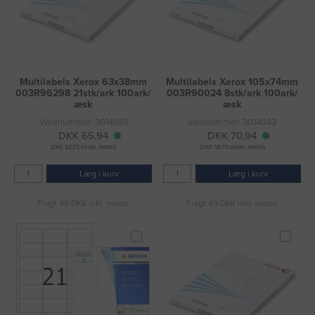
Multilabels Xerox 63x38mm
Multilabels Xerox 105x74mm
003R96298 21stk/ark 100ark/
003R90024 8stk/ark 100ark/
æsk
æsk
Varenummer: 3014051
Varenummer: 3014042
DKK 65,94
DKK 70,94
(DKK 52,75 ekskl. moms)
(DKK 56,75 ekskl. moms)
Læg i kurv
Læg i kurv
Fragt 49 DKK inkl. moms
Fragt 49 DKK inkl. moms