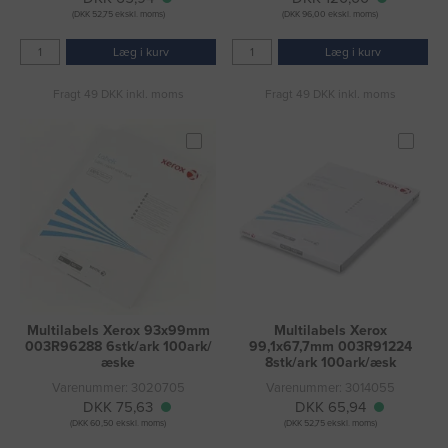
(DKK 52,75 ekskl. moms)
(DKK 96,00 ekskl. moms)
Læg i kurv
Læg i kurv
Fragt 49 DKK inkl. moms
Fragt 49 DKK inkl. moms
Multilabels Xerox 93x99mm
Multilabels Xerox
003R96288 6stk/ark 100ark/
99,1x67,7mm 003R91224
æske
8stk/ark 100ark/æsk
Varenummer: 3020705
Varenummer: 3014055
DKK 75,63
DKK 65,94
(DKK 60,50 ekskl. moms)
(DKK 52,75 ekskl. moms)