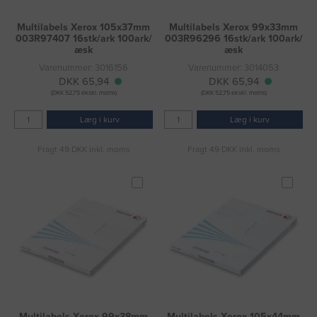
Multilabels Xerox 105x37mm
Multilabels Xerox 99x33mm
003R97407 16stk/ark 100ark/
003R96296 16stk/ark 100ark/
æsk
æsk
Varenummer: 3016156
Varenummer: 3014053
DKK 65,94
DKK 65,94
(DKK 52,75 ekskl. moms)
(DKK 52,75 ekskl. moms)
Læg i kurv
Læg i kurv
Fragt 49 DKK inkl. moms
Fragt 49 DKK inkl. moms
Multilabels Xerox 99x38mm
Multilabels Xerox 105x44mm