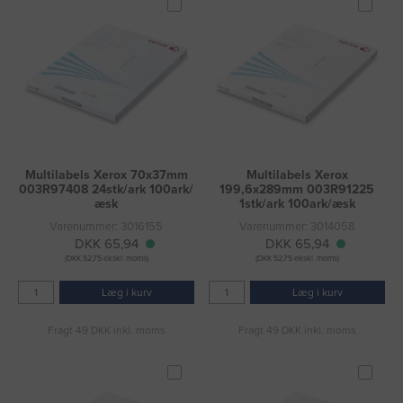
Multilabels Xerox 70x37mm
Multilabels Xerox
003R97408 24stk/ark 100ark/
199,6x289mm 003R91225
æsk
1stk/ark 100ark/æsk
Varenummer: 3016155
Varenummer: 3014058
DKK 65,94
DKK 65,94
(DKK 52,75 ekskl. moms)
(DKK 52,75 ekskl. moms)
Læg i kurv
Læg i kurv
Fragt 49 DKK inkl. moms
Fragt 49 DKK inkl. moms