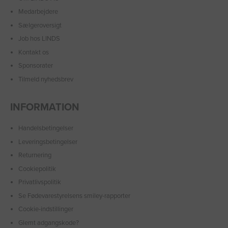
Medarbejdere
Sælgeroversigt
Job hos LINDS
Kontakt os
Sponsorater
Tilmeld nyhedsbrev
INFORMATION
Handelsbetingelser
Leveringsbetingelser
Returnering
Cookiepolitik
Privatlivspolitik
Se Fødevarestyrelsens smiley-rapporter
Cookie-indstillinger
Glemt adgangskode?