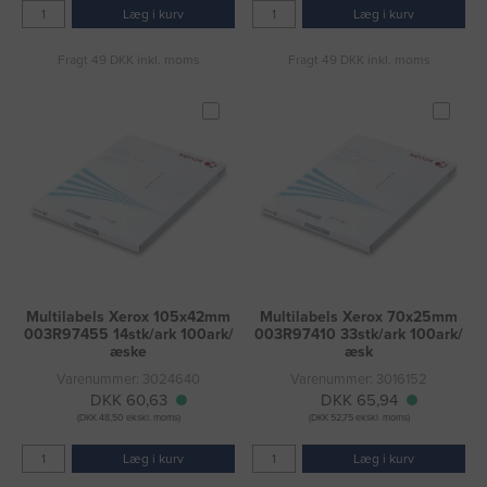
Læg i kurv
Læg i kurv
Fragt 49 DKK inkl. moms
Fragt 49 DKK inkl. moms
Multilabels Xerox 105x42mm
Multilabels Xerox 70x25mm
003R97455 14stk/ark 100ark/
003R97410 33stk/ark 100ark/
æske
æsk
Varenummer: 3024640
Varenummer: 3016152
DKK 60,63
DKK 65,94
(DKK 48,50 ekskl. moms)
(DKK 52,75 ekskl. moms)
Læg i kurv
Læg i kurv