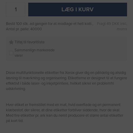
LÆG I KURV
Bestil 100 stk. ad gangen for at modtage et helt kolli.,
Fragt 49 DKK inkl.
Antal pr. palle: 40000
moms
Tilføj til favoritliste
Sammenlign markerede
varer
Disse multifunktionelle etiketter fra Xerox giver dig en pålidelig og alsidig
løsning til mærkning og organisering. Etiketterne er designet til at fungere
effektivt i både laser- og inkjetprintere, hvilket sikrer en problemfri
udskrivning.
Hver etiket er fremstillet med en mat, hvid overflade og en permanent
klæbestof, der sikrer, at dine etiketter forbliver siddende, hvor de skal.
Med fire etiketter pr. ark kan du nemt producere et større antal etiketter
på kort tid.