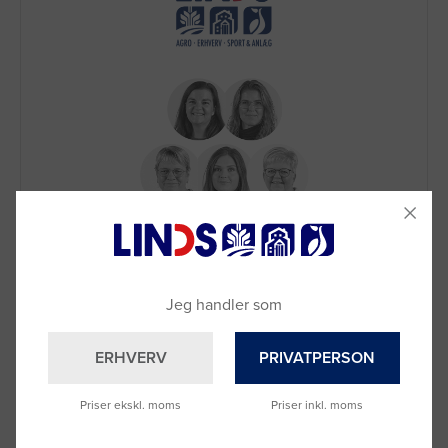
Brug for hjælp?
Ring til os på
9992 0233
Vi sidder klar til at hjælpe dig.
Jeg handler som
Du kan også kontakte din lokale sælger
–
se oversigten her
ERHVERV
PRIVATPERSON
Priser ekskl. moms
Priser inkl. moms