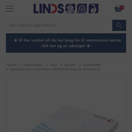
0
· ☀️ Vi har samlet alt du har brug for til sommerens varme
- klik her og se udvalget ☀️ ·
Forside
Kontorartikler
Papir
Etiketter
Multietiketter
Multilabels Xerox 105x148mm 003R97402 4stk/ark 100ark/æsk