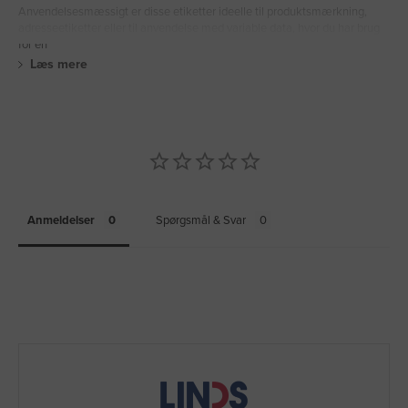
Anvendelsesmæssigt er disse etiketter ideelle til produktsmærkning,
adresseetiketter eller til anvendelse med variable data, hvor du har brug
for en
Læs mere
Anmeldelser
Spørgsmål & Svar