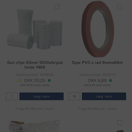
Gun clips 63mm 1000stk/pak
Tape PVC-s rød 9mmx66m
hvide 1466
Varenummer: 3011858
Varenummer: 3014717
DKK 131,25
DKK 6,88
(DKK 105,00 ekskl. moms)
(DKK 5,50 ekskl. moms)
Læg i kurv
Læg i kurv
Fragt 49 DKK inkl. moms
Fragt 49 DKK inkl. moms