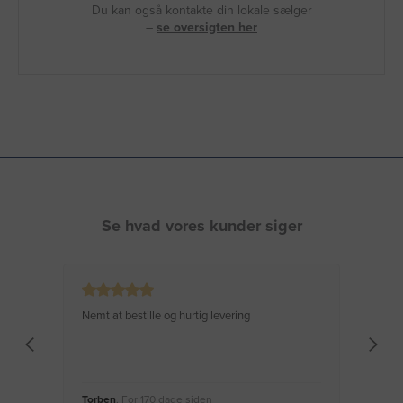
Du kan også kontakte din lokale sælger
–
se oversigten her
Se hvad vores kunder siger
Nemt at bestille og hurtig levering
Virke
Torben
, For 170 dage siden
Moge