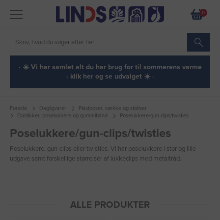
0
· ☀️ Vi har samlet alt du har brug for til sommerens varme
- klik her og se udvalget ☀️ ·
Forside
Dagligvarer
Plastposer, sække og stativer
Elastikker, poselukkere og gummibånd
Poselukkere/gun-clips/twisties
Poselukkere/gun-clips/twisties
Poselukkere, gun-clips eller twisties. Vi har poselukkere i stor og lille
udgave samt forskellige størrelser af lukkeclips med metaltråd.
ALLE PRODUKTER