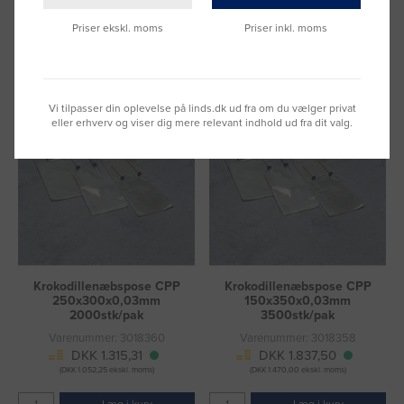
(DKK 94,75 ekskl. moms)
(DKK 452,50 ekskl. moms)
Priser ekskl. moms
Priser inkl. moms
Læg i kurv
Læg i kurv
Fragt 49 DKK inkl. moms
Fragt 49 DKK inkl. moms
Vi tilpasser din oplevelse på linds.dk ud fra om du vælger privat
eller erhverv og viser dig mere relevant indhold ud fra dit valg.
Krokodillenæbspose CPP
Krokodillenæbspose CPP
250x300x0,03mm
150x350x0,03mm
2000stk/pak
3500stk/pak
Varenummer: 3018360
Varenummer: 3018358
DKK 1.315,31
DKK 1.837,50
(DKK 1.052,25 ekskl. moms)
(DKK 1.470,00 ekskl. moms)
Læg i kurv
Læg i kurv