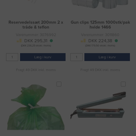
Reservedelssæt 200mm 2 x
Gun clips 125mm 1000stk/pak
tråde & teflon
hvide 1466
Varenummer: 3076992
Varenummer: 3011860
DKK 295,31
DKK 224,38
(DKK 236,25 ekskl. moms)
(DKK 179,50 ekskl. moms)
Læg i kurv
Læg i kurv
Fragt 49 DKK inkl. moms
Fragt 49 DKK inkl. moms