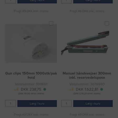
Fragt 49 DKK inkl. moms
Fragt 49 DKK inkl. moms
Gun clips 150mm 1000stk/pak
Manuel håndsvejser 300mm
hvid
inkl. reservedelspose
Varenummer: 3011861
Varenummer: 3076990
DKK 238,75
DKK 1.522,81
(DKK 191,00 ekskl. moms)
(DKK 1.218,25 ekskl. moms)
Læg i kurv
Læg i kurv
Fragt 49 DKK inkl. moms
Fragt 49 DKK inkl. moms