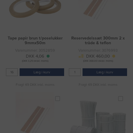
Tape papir brun t/poselukker
Reservedelssæt 300mm 2 x
9mmx50m
tråde & teflon
Varenummer: 3052859
Varenummer: 3076993
DKK 4,06
DKK 460,00
(DKK 3,25 ekskl. moms)
(DKK 368,00 ekskl. moms)
Læg i kurv
Læg i kurv
Fragt 49 DKK inkl. moms
Fragt 49 DKK inkl. moms