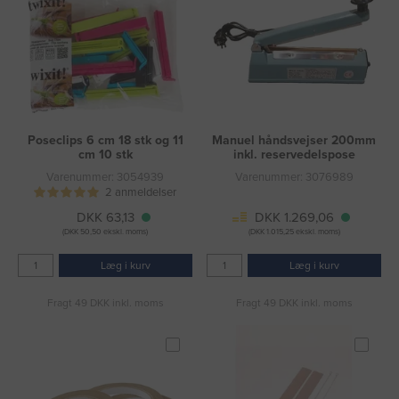
Poseclips 6 cm 18 stk og 11
Manuel håndsvejser 200mm
cm 10 stk
inkl. reservedelspose
Varenummer: 3054939
Varenummer: 3076989
2 anmeldelser
DKK 63,13
DKK 1.269,06
(DKK 50,50 ekskl. moms)
(DKK 1.015,25 ekskl. moms)
Læg i kurv
Læg i kurv
Fragt 49 DKK inkl. moms
Fragt 49 DKK inkl. moms