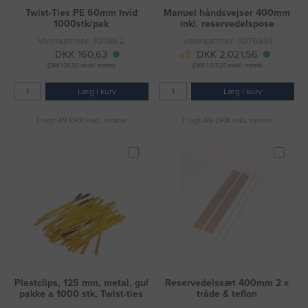
Twist-Ties PE 60mm hvid
Manuel håndsvejser 400mm
1000stk/pak
inkl. reservedelspose
Varenummer: 3011862
Varenummer: 3076991
DKK 160,63
DKK 2.021,56
(DKK 128,50 ekskl. moms)
(DKK 1.617,25 ekskl. moms)
Læg i kurv
Læg i kurv
Fragt 49 DKK inkl. moms
Fragt 49 DKK inkl. moms
Plastclips, 125 mm, metal, gul
Reservedelssæt 400mm 2 x
pakke a 1000 stk, Twist-ties
tråde & teflon