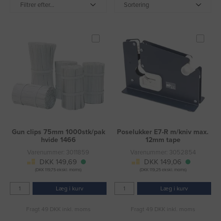
Filtrer efter...
Sortering
Gun clips 75mm 1000stk/pak
Poselukker E7-R m/kniv max.
hvide 1466
12mm tape
Varenummer: 3011859
Varenummer: 3052854
DKK 149,69
DKK 149,06
(DKK 119,75 ekskl. moms)
(DKK 119,25 ekskl. moms)
Læg i kurv
Læg i kurv
Fragt 49 DKK inkl. moms
Fragt 49 DKK inkl. moms