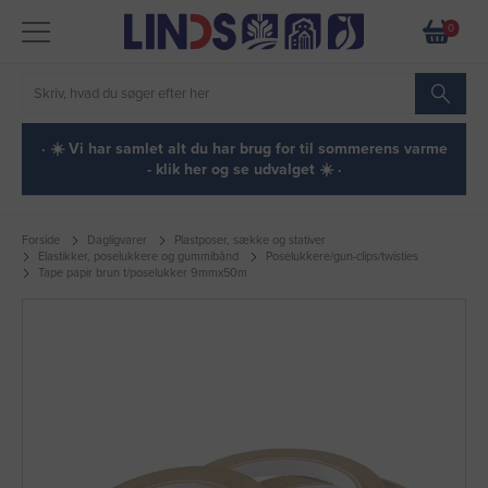
0
· ☀️ Vi har samlet alt du har brug for til sommerens varme
- klik her og se udvalget ☀️ ·
Forside
Dagligvarer
Plastposer, sække og stativer
Elastikker, poselukkere og gummibånd
Poselukkere/gun-clips/twisties
Tape papir brun t/poselukker 9mmx50m