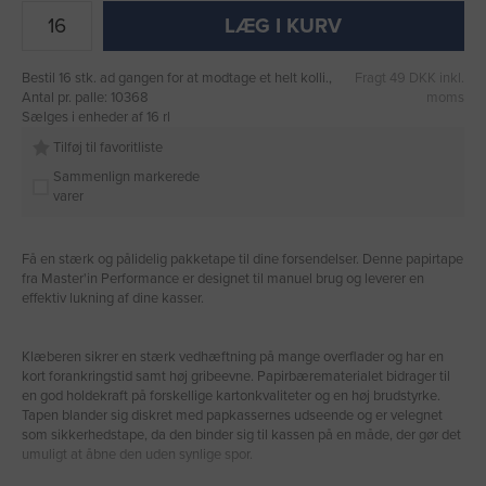
LÆG I KURV
Bestil 16 stk. ad gangen for at modtage et helt kolli.,
Fragt 49 DKK inkl.
Antal pr. palle: 10368
moms
Sælges i enheder af 16 rl
Tilføj til favoritliste
Sammenlign markerede
varer
Få en stærk og pålidelig pakketape til dine forsendelser. Denne papirtape
fra Master'in Performance er designet til manuel brug og leverer en
effektiv lukning af dine kasser.
Klæberen sikrer en stærk vedhæftning på mange overflader og har en
kort forankringstid samt høj gribeevne. Papirbærematerialet bidrager til
en god holdekraft på forskellige kartonkvaliteter og en høj brudstyrke.
Tapen blander sig diskret med papkassernes udseende og er velegnet
som sikkerhedstape, da den binder sig til kassen på en måde, der gør det
umuligt at åbne den uden synlige spor.