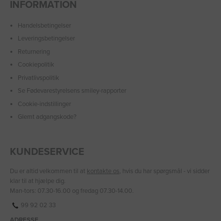
INFORMATION
Handelsbetingelser
Leveringsbetingelser
Returnering
Cookiepolitik
Privatlivspolitik
Se Fødevarestyrelsens smiley-rapporter
Cookie-indstillinger
Glemt adgangskode?
KUNDESERVICE
Du er altid velkommen til at
kontakte os
, hvis du har spørgsmål - vi sidder
klar til at hjælpe dig.
Man-tors: 07.30-16.00 og fredag 07.30-14.00.
99 92 02 33
ADRESSE