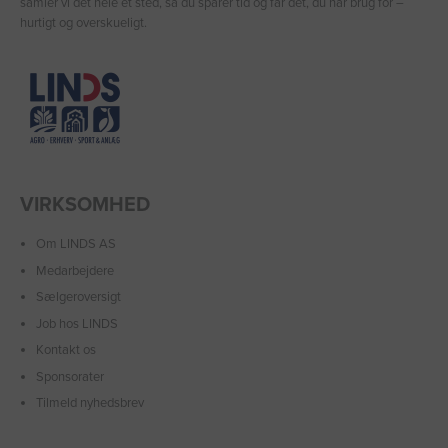
samler vi det hele ét sted, så du sparer tid og får det, du har brug for –
hurtigt og overskueligt.
VIRKSOMHED
Om LINDS AS
Medarbejdere
Sælgeroversigt
Job hos LINDS
Kontakt os
Sponsorater
Tilmeld nyhedsbrev