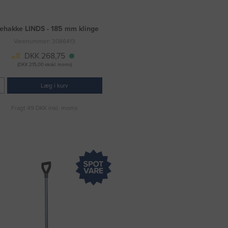
ehakke LINDS - 185 mm klinge
Varenummer: 3086413
DKK 268,75
(DKK 215,00 ekskl. moms)
Læg i kurv
Fragt 49 DKK inkl. moms