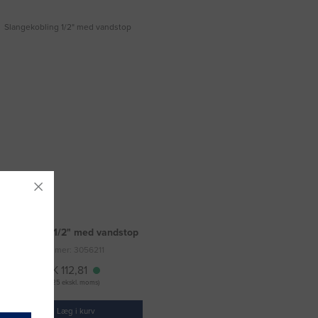
angekobling 1/2" med vandstop
Varenummer: 3056211
DKK 112,81
(DKK 90,25 ekskl. moms)
Læg i kurv