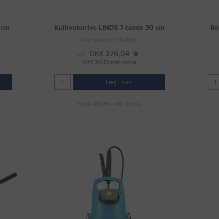
 cm
Kultivatorrive LINDS 7-tands 30 cm
Ro
Varenummer: 3026881
DKK 376,04
(DKK 300,83 ekskl. moms)
Læg i kurv
Fragt 49 DKK inkl. moms