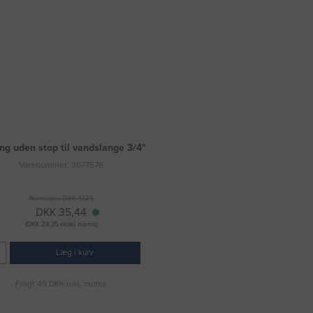
ng uden stop til vandslange 3/4"
Varenummer: 3077576
Normalpris DKK 47,25
DKK 35,44
(DKK 28,35 ekskl. moms)
Læg i kurv
Fragt 49 DKK inkl. moms