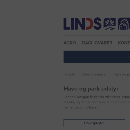
Nulstil adgangskode
AGRO
DAGLIGVARER
KON
·
Forside
Udendørsarealer
Have og pa
Have og park udstyr
I denne kategori finder du trillebører, såm
arealer, og de gør det nemt at holde dem 
fjerne ukrudt fra haven.
Havesprøjter