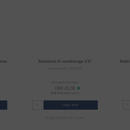
5 mm
Samleled til vandslange 1/2"
Kobli
Varenummer: 3077578
Normalpris DKK 26,91
DKK 20,18
(DKK 16,15 ekskl. moms)
Læg i kurv
Fragt 49 DKK inkl. moms