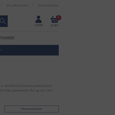
Vis uden moms
Vis med moms
Forbliv logget ind
0
LOGIN
TVARER
 ·
 er ideelle til at komme rundt på store
 at holde græsplænen flot og ren, samt
Haveredskaber