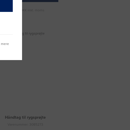
Fragt 49 DKK inkl. moms
g mere
Håndtag til rygsprøjte
Varenummer: 3085273