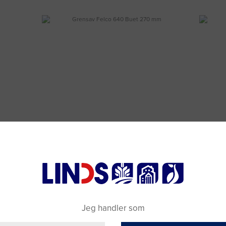
 1/2"
Grensav Felco 640 Buet 270 mm
Sl
Varenummer: 3084250
DKK 750,00
(DKK 600,00 ekskl. moms)
Jeg handler som
Læg i kurv