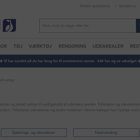
Tilmeld nyhedsbrev
Kontakt os
TOR
TØJ
VÆRKTØJ
RENGØRING
UDEAREALER
RES
 ☀️ Vi har samlet alt du har brug for til sommerens varme - klik her og se udvalget ☀️
rk udstyr
askiner og andet udstyr til vedligehold af udendørs arealer. Trillebører og såmaskiner
i orden. Trillebører, såmaskiner og andre maskiner i denne kategori kan hjælpe med
Gødnings- og såmaskiner
Havevanding