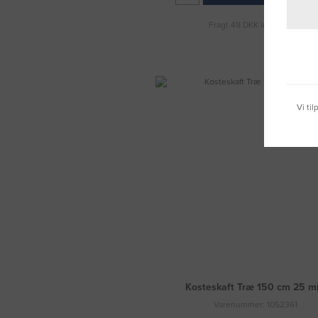
Fragt 49 DKK inkl. moms
Vi ti
Kosteskaft Træ 150 cm 25 
Varenummer: 1052361