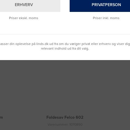
ERHVERV
PRIVATPERSON
Fragt 49 DKK inkl. moms
Priser ekskl. moms
Priser inkl. moms
lpasser din oplevelse på linds.dk ud fra om du vælger privat eller erhverv og viser di
relevant indhold ud fra dit valg.
mm
Foldesav Felco 602
Varenummer: 1070890