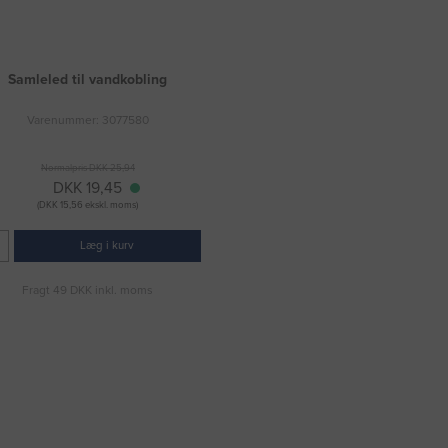
Samleled til vandkobling
Varenummer: 3077580
Normalpris DKK 25,94
DKK 19,45
(DKK 15,56 ekskl. moms)
Læg i kurv
Fragt 49 DKK inkl. moms