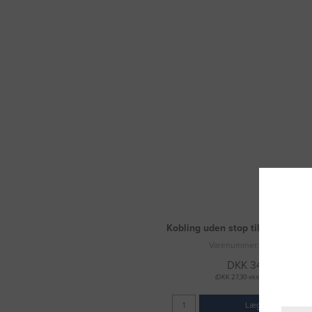
Kobling uden stop til vandslange
Varenummer: 3083715
DKK 34,13
(DKK 27,30 ekskl. moms)
Læg i kurv