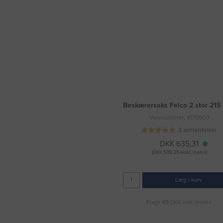
Beskærersaks Felco 2 stor 21
Varenummer: 1070900
3 anmeldelser
DKK 635,31
(DKK 508,25 ekskl. moms)
Læg i kurv
Fragt 49 DKK inkl. moms