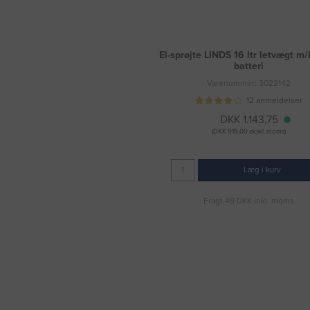
El-sprøjte LINDS 16 ltr letvægt m/
batteri
Varenummer: 3022142
12 anmeldelser
DKK 1.143,75
(DKK 915,00 ekskl. moms)
Læg i kurv
Fragt 49 DKK inkl. moms