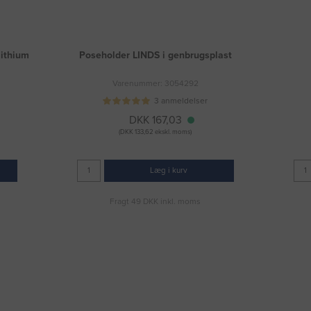
lithium
Poseholder LINDS i genbrugsplast
Varenummer: 3054292
3 anmeldelser
DKK 167,03
(DKK 133,62 ekskl. moms)
Læg i kurv
Fragt 49 DKK inkl. moms